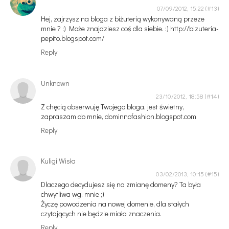
07/09/2012, 15:22
Hej, zajrzysz na bloga z biżuterią wykonywaną przeze
mnie ? :) Może znajdziesz coś dla siebie. :) http://bizuteria-
pepito.blogspot.com/
Reply
Unknown
23/10/2012, 18:58
Z chęcią obserwuję Twojego bloga, jest świetny,
zapraszam do mnie, dominnofashion.blogspot.com
Reply
Kuligi Wisła
03/02/2013, 10:15
Dlaczego decydujesz się na zmianę domeny? Ta była
chwytliwa wg. mnie ;)
Życzę powodzenia na nowej domenie, dla stałych
czytających nie będzie miała znaczenia.
Reply