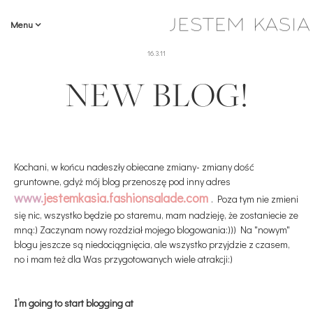
Menu
16.3.11
NEW BLOG!
Kochani, w końcu nadeszły obiecane zmiany- zmiany dość
gruntowne, gdyż mój blog przenoszę pod inny adres
www.
jestemkasia.fashionsalade.com
. Poza tym nie zmieni
się nic, wszystko będzie po staremu, mam nadzieję, że zostaniecie ze
mną:) Zaczynam nowy rozdział mojego blogowania:))) Na "nowym"
blogu jeszcze są niedociągnięcia, ale wszystko przyjdzie z czasem,
no i mam też dla Was przygotowanych wiele atrakcji:)
I’m going to start blogging at