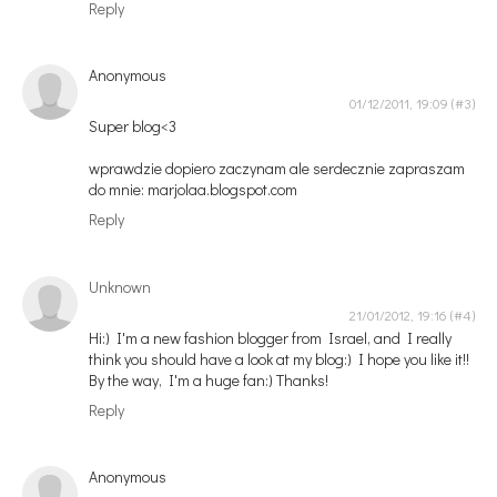
Reply
Anonymous
01/12/2011, 19:09
Super blog<3
wprawdzie dopiero zaczynam ale serdecznie zapraszam
do mnie: marjolaa.blogspot.com
Reply
Unknown
21/01/2012, 19:16
Hi:) I'm a new fashion blogger from Israel, and I really
think you should have a look at my blog:) I hope you like it!!
By the way, I'm a huge fan:) Thanks!
Reply
Anonymous