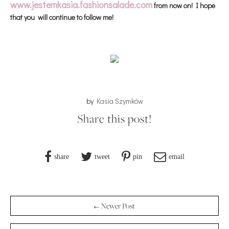
www.jestemkasia.fashionsalade.com
from now on!
I hope
that you will continue to follow me!
by
Kasia Szymków
Share this post!
share
tweet
pin
email
← Newer Post