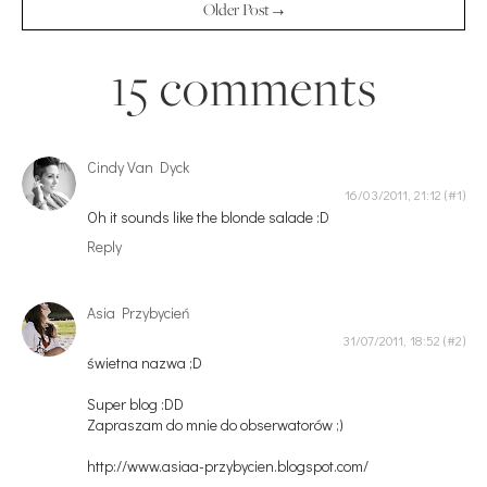
Older Post →
15 comments
Cindy Van Dyck
16/03/2011, 21:12
Oh it sounds like the blonde salade :D
Reply
Asia Przybycień
31/07/2011, 18:52
świetna nazwa ;D
Super blog :DD
Zapraszam do mnie do obserwatorów ;)
http://www.asiaa-przybycien.blogspot.com/