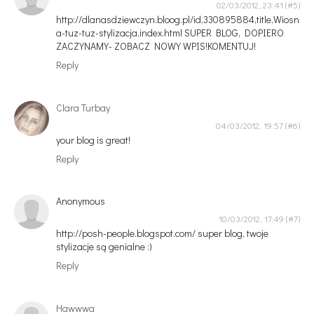
02/03/2012, 23:41
http://dlanasdziewczyn.bloog.pl/id,330895884,title,Wiosn
a-tuz-tuz-stylizacja,index.html SUPER BLOG, DOPIERO
ZACZYNAMY- ZOBACZ NOWY WPIS!KOMENTUJ!
Reply
Clara Turbay
04/03/2012, 19:57
your blog is great!
Reply
Anonymous
10/03/2012, 17:49
http://posh-people.blogspot.com/ super blog, twoje
stylizacje są genialne :)
Reply
Hawwwa