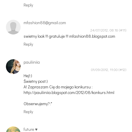
Reply
mfashion88@gmail.com
24/07/2012, 08:16
swietny look !!! gratuluje !!! mfashion88.blogspot.com
Reply
pauliiniia
01/09/2012, 11:00
Hej!:)
Świetny post:)
A! Zapraszam Cię do mojego konkursu :
http://pauliiniia.blogspot.com/2012/08/konkurs.html
Obserwujemy?:*
Reply
future ♥