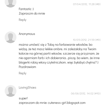
07/04/2012, 11:28
Fantastic :)
Zapraszm do mnie
Reply
Anonymous
10/05/2012, 21:59
można umówić się z Tobą na farbowanie włosków, bo
widzę, że też masz lekkie ombre, mi zależałoby na Twoim
kolorze na górnej partii włosów, szczerze się przyznam, że
nie ogarniam farb i ich dobierania...piszę, bo wiem, że inne
blogerki robią włosy czytelniczkom, więc byłabyś chętna?:)
Pozdrawiam
Reply
LovingShoes
06/06/2012, 14:02
super!
zapraszam do mnie: cuteness-girl.blogspot.com