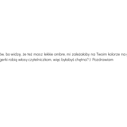
 bo widzę, że też masz lekkie ombre, mi zależałoby na Twoim kolorze na g
blogerki robią włosy czytelniczkom, więc byłabyś chętna?:) Pozdrawiam