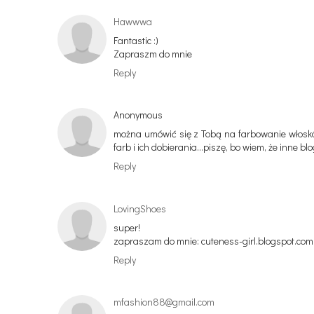
Hawwwa
Fantastic :)
Zapraszm do mnie
Reply
Anonymous
można umówić się z Tobą na farbowanie włosków,
farb i ich dobierania...piszę, bo wiem, że inne 
Reply
LovingShoes
super!
zapraszam do mnie: cuteness-girl.blogspot.com
Reply
mfashion88@gmail.com