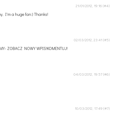
21/01/2012, 19:16
way, I'm a huge fan:) Thanks!
02/03/2012, 23:41
CZYNAMY- ZOBACZ NOWY WPIS!KOMENTUJ!
04/03/2012, 19:57
10/03/2012, 17:49