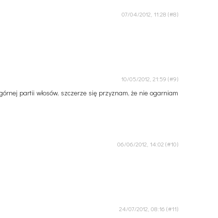
07/04/2012, 11:28
10/05/2012, 21:59
órnej partii włosów, szczerze się przyznam, że nie ogarniam
06/06/2012, 14:02
24/07/2012, 08:16