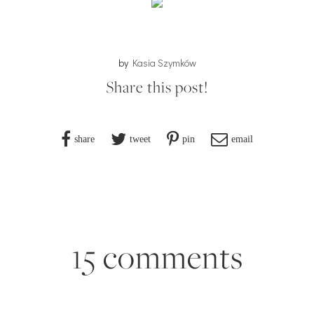
by
Kasia Szymków
Share this post!
share
tweet
pin
email
15 comments