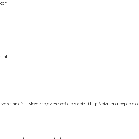
t.com
html
zeze mnie ? :) Może znajdziesz coś dla siebie. :) http://bizuteria-pepito.bl