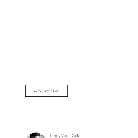
← Newer Post
Cindy Van Dyck