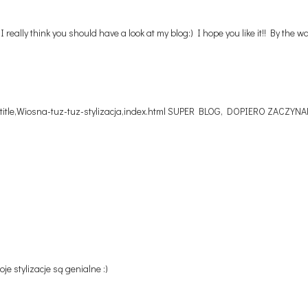
 really think you should have a look at my blog:) I hope you like it!! By the 
4,title,Wiosna-tuz-tuz-stylizacja,index.html SUPER BLOG, DOPIERO ZA
e stylizacje są genialne :)