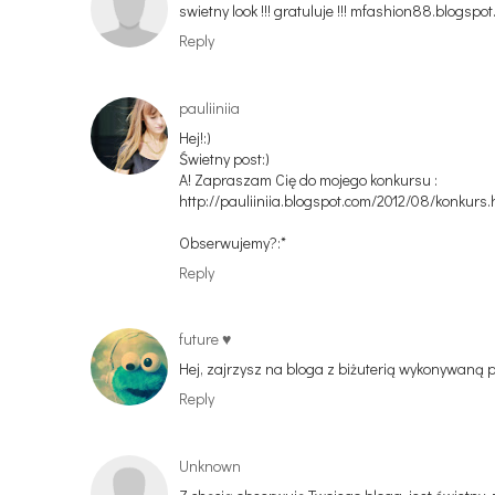
swietny look !!! gratuluje !!! mfashion88.blogspo
Reply
pauliiniia
Hej!:)
Świetny post:)
A! Zapraszam Cię do mojego konkursu :
http://pauliiniia.blogspot.com/2012/08/konkurs.
Obserwujemy?:*
Reply
future ♥
Hej, zajrzysz na bloga z biżuterią wykonywaną pr
Reply
Unknown