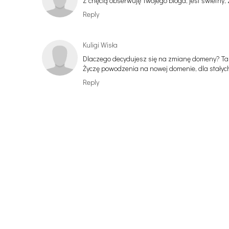
Z chęcią obserwuję Twojego bloga, jest świetn
Reply
Kuligi Wisła
Dlaczego decydujesz się na zmianę domeny? Ta b
Życzę powodzenia na nowej domenie, dla stałych
Reply