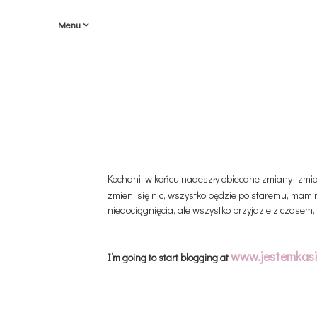
Menu
Kochani, w końcu nadeszły obiecane zmiany- zmi
zmieni się nic, wszystko będzie po staremu, mam 
niedociągnięcia, ale wszystko przyjdzie z czasem,
www.jestemkasi
I’m going to start blogging at