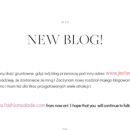
16.3.11
NEW BLOG!
www.
jeste
any dość gruntowne, gdyż mój blog przenoszę pod inny adres
nadzieję, że zostaniecie ze mną:) Zaczynam nowy rozdział mojego blogowan
 no i mam też dla Was przygotowanych wiele atrakcji:)
a.fashionsalade.com
from now on!
I hope that you will continue to fol