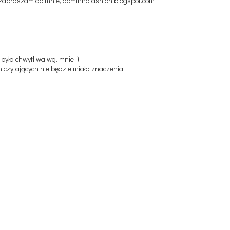
y, zapraszam do mnie, dominnofashion.blogspot.com
yła chwytliwa wg. mnie ;)
 czytających nie będzie miała znaczenia.