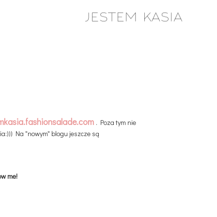
mkasia.fashionsalade.com
. Poza tym nie
ia:))) Na "nowym" blogu jeszcze są
low me!