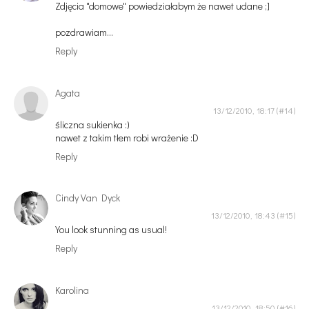
Zdjęcia "domowe" powiedziałabym że nawet udane ;]
pozdrawiam...
Reply
Agata
13/12/2010, 18:17
śliczna sukienka :)
nawet z takim tłem robi wrażenie :D
Reply
Cindy Van Dyck
13/12/2010, 18:43
You look stunning as usual!
Reply
Karolina
13/12/2010, 18:50