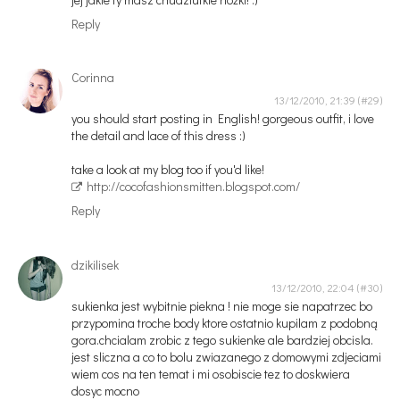
Reply
Corinna
13/12/2010, 21:39
you should start posting in English! gorgeous outfit, i love
the detail and lace of this dress :)
take a look at my blog too if you'd like!
http://cocofashionsmitten.blogspot.com/
Reply
dzikilisek
13/12/2010, 22:04
sukienka jest wybitnie piekna ! nie moge sie napatrzec bo
przypomina troche body ktore ostatnio kupilam z podobną
gora.chcialam zrobic z tego sukienke ale bardziej obcisla.
jest sliczna a co to bolu zwiazanego z domowymi zdjeciami
wiem cos na ten temat i mi osobiscie tez to doskwiera
dosyc mocno