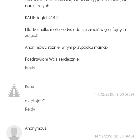
nauki, ze yhh.
KATIE: inglot 418 :)
Elle Michelle: może kiedyś uda się zrobić więcej fajnych
zdjęć:))
Anonimowy: róznie, w tym przypadku mama:-)
Pozdrawiam Was serdecznie!
Reply
Katie
14/12/2010, 19:53
dziękuje! :*
Reply
Anonymous
14/12/2010, 20:53