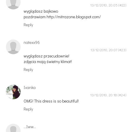
13/12/2010, 20:05
wyglądasz bajkowo
pozdrawiam http://mitrazone.blogspot.com/
Reply
natexx96
13/12/2010, 20:07
wyglądasz przecudownie!
zdjęcia mają świetny klimat!
Reply
Ivanka
13/12/2010, 20:18
OMG! This dress is so beautiful!
Reply
...Iww...