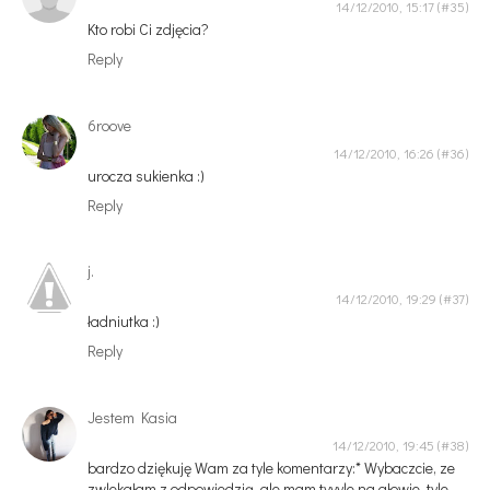
14/12/2010, 15:17
Kto robi Ci zdjęcia?
Reply
6roove
14/12/2010, 16:26
urocza sukienka :)
Reply
j.
14/12/2010, 19:29
ładniutka :)
Reply
Jestem Kasia
14/12/2010, 19:45
bardzo dziękuję Wam za tyle komentarzy:* Wybaczcie, ze
zwlekałam z odpowiedzią, ale mam tyyyle na głowie, tyle