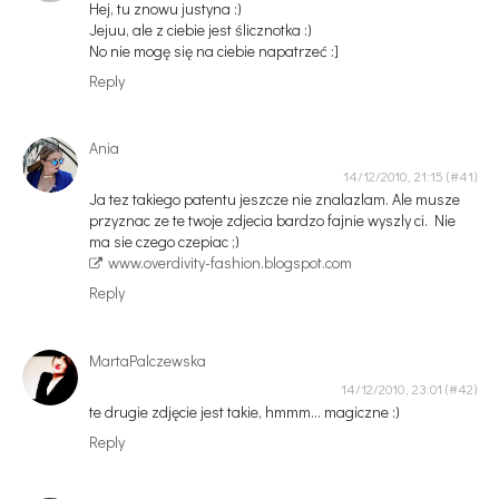
Hej, tu znowu justyna :)
Jejuu, ale z ciebie jest ślicznotka :)
No nie mogę się na ciebie napatrzeć :]
Reply
Ania
14/12/2010, 21:15
Ja tez takiego patentu jeszcze nie znalazlam. Ale musze
przyznac ze te twoje zdjecia bardzo fajnie wyszly ci. Nie
ma sie czego czepiac ;)
www.overdivity-fashion.blogspot.com
Reply
MartaPalczewska
14/12/2010, 23:01
te drugie zdjęcie jest takie, hmmm... magiczne :)
Reply