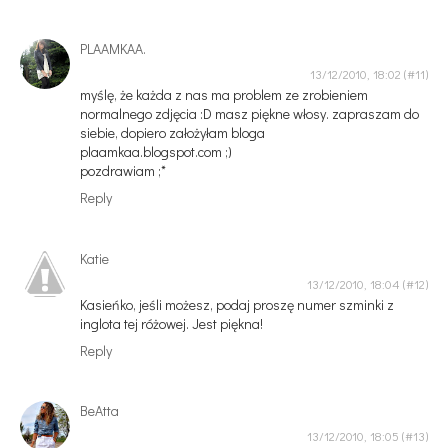
PLAAMKAA.
13/12/2010, 18:02
myślę, że każda z nas ma problem ze zrobieniem
normalnego zdjęcia :D masz piękne włosy. zapraszam do
siebie, dopiero założyłam bloga
plaamkaa.blogspot.com ;)
pozdrawiam ;*
Reply
Katie
13/12/2010, 18:04
Kasieńko, jeśli możesz, podaj proszę numer szminki z
inglota tej różowej. Jest piękna!
Reply
BeAtta
13/12/2010, 18:05