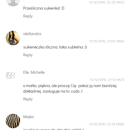
13/12/2010, 20:25
Prześliczna sukienka! :D
Reply
aleXandra
13/12/2010, 21:00
sukieneczka śliczna, taka subtelna ;))
Reply
Elle Michelle
13/12/2010, 21:13
o matko, piękna, ale proszę Cię- pokaż ją nam bardziej,
dokładniej, zasługuje na to. cudo :)
Reply
Majka.
13/12/2010, 21:35
jej jakie ty masz chudziutkie nóżki! :)