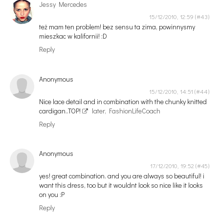
Jessy Mercedes
15/12/2010, 12:59
też mam ten problem! bez sensu ta zima, powinnysmy
mieszkac w kalifornii! :D
Reply
Anonymous
15/12/2010, 14:51
Nice lace detail and in combination with the chunky knitted
cardigan..TOP!
later, FashionLifeCoach
Reply
Anonymous
17/12/2010, 19:52
yes! great combination. and you are always so beautiful! i
want this dress, too but it wouldnt look so nice like it looks
on you :P
Reply