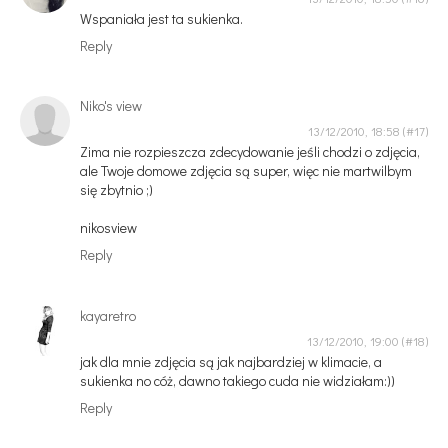
Wspaniała jest ta sukienka.
Reply
Niko's view
13/12/2010, 18:58
Zima nie rozpieszcza zdecydowanie jeśli chodzi o zdjęcia,
ale Twoje domowe zdjęcia są super, więc nie martwilbym
się zbytnio ;)
nikosview
Reply
kayaretro
13/12/2010, 19:00
jak dla mnie zdjęcia są jak najbardziej w klimacie, a
sukienka no cóż, dawno takiego cuda nie widziałam:))
Reply