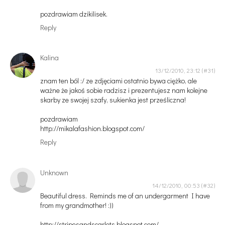
pozdrawiam dzikilisek.
Reply
Kalina
13/12/2010, 23:12
znam ten ból :/ ze zdjęciami ostatnio bywa ciężko, ale
ważne że jakoś sobie radzisz i prezentujesz nam kolejne
skarby ze swojej szafy, sukienka jest prześliczna!
pozdrawiam
http://mikalafashion.blogspot.com/
Reply
Unknown
14/12/2010, 00:53
Beautiful dress. Reminds me of an undergarment I have
from my grandmother! :))
http://stripesandscarlets.blogspot.com/