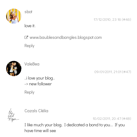
sbot
17/12/2010, 23:16
love it.
www.baublesandbangles.blogspot.com
Reply
ValeBea
09/01/2011, 21:01
..i love your blog..
-> new follower
Reply
Cazals Clélia
10/02/2011, 20:47
I like much your blog, I dedicated a bond to you… If you
have time will see