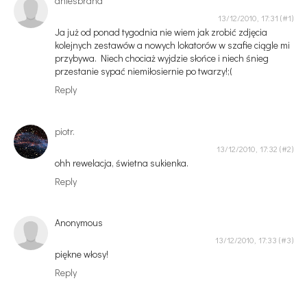
aniesbrand
13/12/2010, 17:31
Ja już od ponad tygodnia nie wiem jak zrobić zdjęcia
kolejnych zestawów a nowych lokatorów w szafie ciągle mi
przybywa. Niech chociaż wyjdzie słońce i niech śnieg
przestanie sypać niemiłosiernie po twarzy!;(
Reply
piotr.
13/12/2010, 17:32
ohh rewelacja, świetna sukienka.
Reply
Anonymous
13/12/2010, 17:33
piękne włosy!
Reply