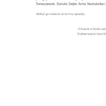
Tomaszewski, Danuta Dejter, Anna Nastulanka i 
Zdobyć go możecie aż na trzy sposoby:
2) kupcie w kiosku p
3) obserwujcie nasz k