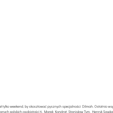
stał tylko weekend, by skosztować pysznych specjalności Dilmah. Ostatnio 
nych polskich osobistości t
j. Marek Kondrat, Stanisław Tym, Henryk Sawka