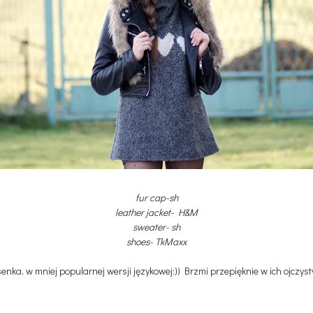
fur cap-sh
leather jacket- H&M
sweater- sh
shoes- TkMaxx
nka, w mniej popularnej wersji językowej:)) Brzmi przepięknie w ich ojczyst