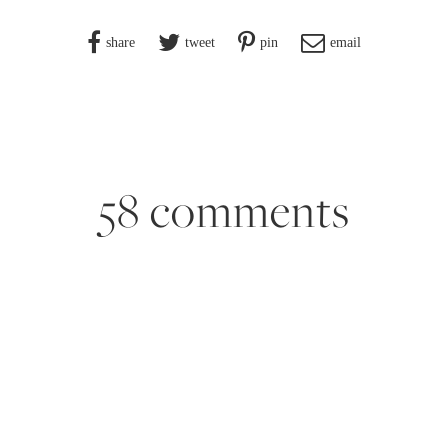
share
tweet
pin
email
58 comments