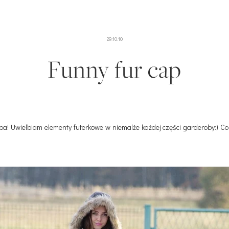
29.10.10
Funny fur cap
! Uwielbiam elementy futerkowe w niemalże każdej części garderoby:) Co W