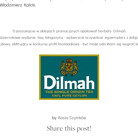
Włodzimierz Kalicki
.
1) poszukajcie w sklepach promocyjnych opakowań herbaty Dilmah
aździernikowe wydanie Naj Magazynu - wybierzcie oczywiście egzemplarz z doł
lubowy, obfitujący w konkursy profil facebookowy - być może uda Wam się wygrać
by
Kasia Szymków
Share this post!