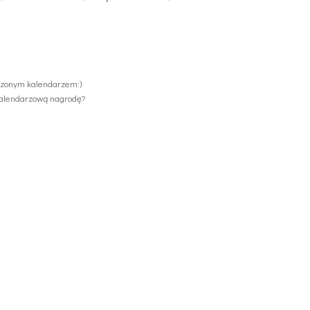
ączonym kalendarzem:)
 kalendarzową nagrodę?