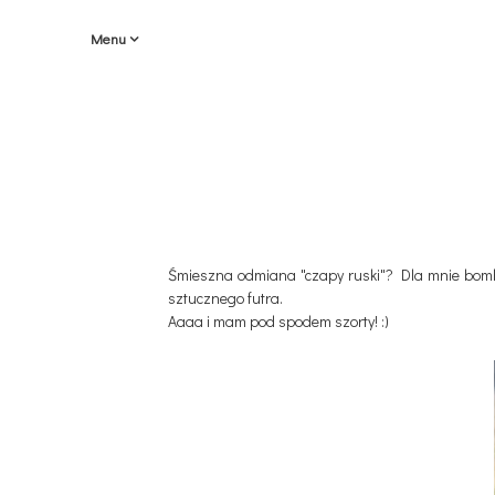
Menu
Śmieszna odmiana "czapy ruski"? Dla mnie bomba
sztucznego futra.
Aaaa i mam pod spodem szorty! :)