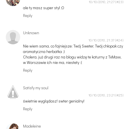
10/10/2010, 21:27
ale ty masz super styl ;O
Reply
Unknown
10/10/2010, 21:37
Nie wiem sama, co fajniejsze: Twój Sweter, Twój chłopak czy
aromatyczna herbatka ;)
Cholera, już drugi raz na blogu widzę te koturny z TxMaxx,
w Warszawie ich nie ma, niestety :(
Reply
Satisfy my soul
10/10/2010, 23:21
świetnie wyglądasz! swter genialny!
Reply
Madeleine