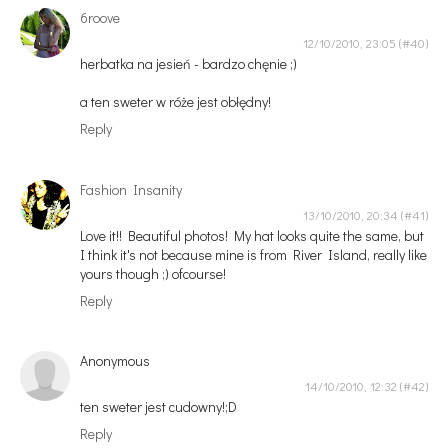
6roove
12/10/2010, 23:05
herbatka na jesień - bardzo chęnie ;)
a ten sweter w róże jest obłędny!
Reply
Fashion Insanity
13/10/2010, 20:34
Love it!! Beautiful photos! My hat looks quite the same, but
I think it's not because mine is from River Island, really like
yours though ;) ofcourse!
Reply
Anonymous
14/10/2010, 12:32
ten sweter jest cudowny!;D
Reply