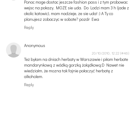
Ponoc moge dostac jeszcze fashion pass i z tym probowac
wejsc na pokazy, MOZE sie uda. Do Lodzi mam 3 h (jade z
okolic katowic), mam nadzieje, ze sie uda! :) A Ty co
planujesz zobaczyc w sobote? pozdr Ewa
Reply
Anonymous
20/10/2010, 12:22
Też byłam na dniach herbaty w Warszawie i piłam herbate
mandarynkową z wódką gorzką żołądkową:D Nawet nie
wiedziałm, że mozna tak fajnie połaczyć herbatę z
alkoholem.
Reply