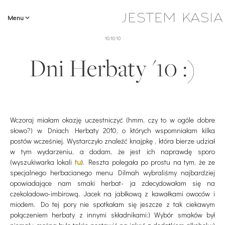
Menu
10.10.10
Dni Herbaty '10 :)
Wczoraj miałam okazję uczestniczyć (hmm, czy to w ogóle dobre
słowo?) w Dniach Herbaty 2010, o których wspomniałam kilka
postów wcześniej. Wystarczyło znaleźć knajpkę , która bierze udział
w tym wydarzeniu, a dodam, że jest ich naprawdę sporo
(wyszukiwarka lokali
tu
). Reszta polegała po prostu na tym, że ze
specjalnego herbacianego menu Dilmah wybraliśmy najbardziej
opowiadające nam smaki herbat- ja zdecydowałam się na
czekoladowo-imbirową, Jacek na jabłkową z kawałkami owoców i
miodem. Do tej pory nie spotkałam się jeszcze z tak ciekawym
połączeniem herbaty z innymi składnikami:) Wybór smaków był