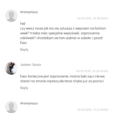
Anonymous
14/10/2010, 19:18
hej!
czy wiesz moze jak ma sie sytuacja z wejsciem na fashion
week? trzeba miec specjalne wejsciowki, zaproszenia
cokolwiek? chcialabym sie tam wybrac w sobote :) pozdr
Ewa
Reply
Jestem Kasia
14/10/2010, 20:26
Ewa: konieczne jest zaproszenie, można było się o nie ew.
starać na stronie imprezy,ale teraz chyba juz za pozno;/
Reply
Anonymous
15/10/2010, 13:23