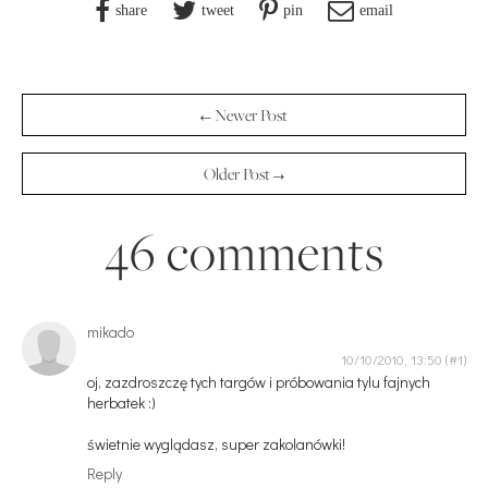
share
tweet
pin
email
← Newer Post
Older Post →
46 comments
mikado
10/10/2010, 13:50
oj, zazdroszczę tych targów i próbowania tylu fajnych
herbatek :)
świetnie wyglądasz, super zakolanówki!
Reply