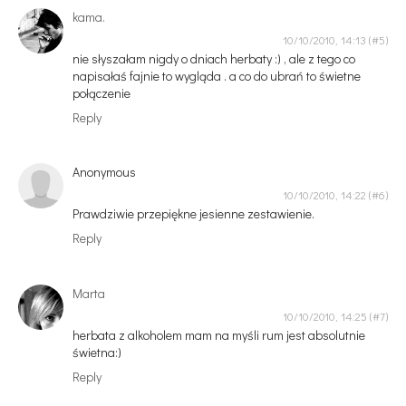
kama.
10/10/2010, 14:13
nie słyszałam nigdy o dniach herbaty :) , ale z tego co
napisałaś fajnie to wygląda . a co do ubrań to świetne
połączenie
Reply
Anonymous
10/10/2010, 14:22
Prawdziwie przepiękne jesienne zestawienie.
Reply
Marta
10/10/2010, 14:25
herbata z alkoholem mam na myśli rum jest absolutnie
świetna:)
Reply