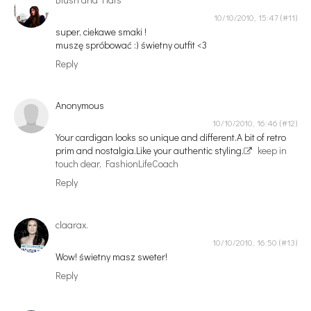
10/10/2010, 15:47
super, ciekawe smaki !
muszę spróbować :) świetny outfit <3
Reply
Anonymous
10/10/2010, 16:46
Your cardigan looks so unique and different.A bit of retro
prim and nostalgia.Like your authentic styling.
keep in
touch dear, FashionLifeCoach
Reply
claarax.
10/10/2010, 16:50
Wow! świetny masz sweter!
Reply