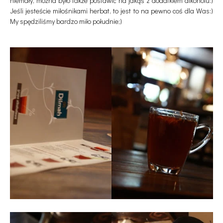
niemały, można było także postawić na jakąś z dodatkiem alkoholu:)
Jeśli jesteście miłośnikami herbat, to jest to na pewno coś dla Was:)
My spędziliśmy bardzo miło południe;)