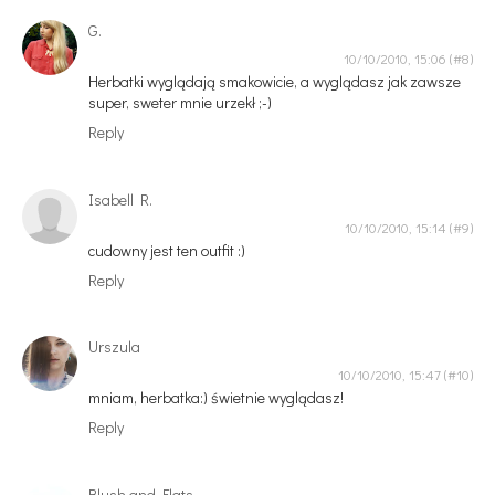
G.
10/10/2010, 15:06
Herbatki wyglądają smakowicie, a wyglądasz jak zawsze
super, sweter mnie urzekł ;-)
Reply
Isabell R.
10/10/2010, 15:14
cudowny jest ten outfit :)
Reply
Urszula
10/10/2010, 15:47
mniam, herbatka:) świetnie wyglądasz!
Reply
Blush and Flats