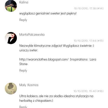
Kalina
10/10/2010, 17:38
wyglądasz genialnie! sweter jest piękny!
Reply
MartaPalczewska
10/10/2010, 17:44
Niezwykle klimatyczne zdjęcia! Wyglądasz świetnie :)
uroczy swter.
http://waronclothes.blogspot.com/
Inspirations: Lara
Stone
Reply
Mały Kosmos
10/10/2010, 19:40
Ultra kobieco, ale nie za słodko-idealna stylizacja na
herbatkę z chłopakiem;)
Reply