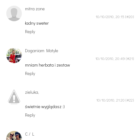
mitra zone
10/10/2010, 20:15
ładny sweter
Reply
Doganiam Motyle
10/10/2010, 20:49
mniam herbata i zestaw
Reply
zieluka,
10/10/2010, 21:20
świetnie wyglądasz :)
Reply
C / L