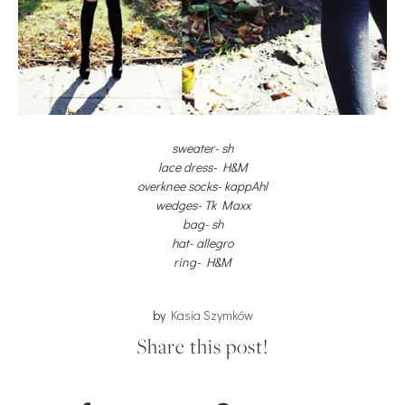
sweater- sh
lace dress- H&M
overknee socks- kappAhl
wedges- Tk Maxx
bag- sh
hat- allegro
ring- H&M
by
Kasia Szymków
Share this post!