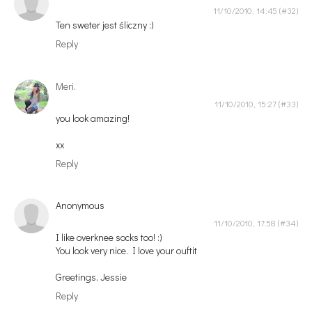
11/10/2010, 14:45
Ten sweter jest śliczny :)
Reply
Meri.
11/10/2010, 15:27
you look amazing!
xx
Reply
Anonymous
11/10/2010, 17:58
I like overknee socks too! :)
You look very nice. I love your ouftit
Greetings, Jessie
Reply