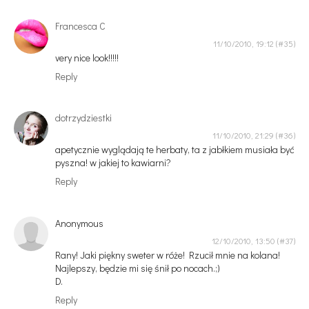
Francesca C
11/10/2010, 19:12
very nice look!!!!!
Reply
dotrzydziestki
11/10/2010, 21:29
apetycznie wyglądają te herbaty, ta z jabłkiem musiała być
pyszna! w jakiej to kawiarni?
Reply
Anonymous
12/10/2010, 13:50
Rany! Jaki piękny sweter w róże! Rzucił mnie na kolana!
Najlepszy, będzie mi się śnił po nocach.;)
D.
Reply