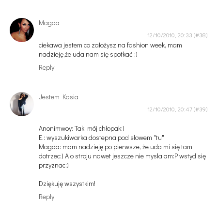
Magda
12/10/2010, 20:33
ciekawa jestem co założysz na fashion week, mam
nadzieję,że uda nam się spotkać :)
Reply
Jestem Kasia
12/10/2010, 20:47
Anonimwoy: Tak, mój chłopak:)
E.: wyszukiwarka dostepna pod słowem "tu"
Magda: mam nadzieję po pierwsze, że uda mi się tam
dotrzec:) A o stroju nawet jeszcze nie myslalam:P wstyd się
przyznac:)
Dziękuję wszystkim!
Reply