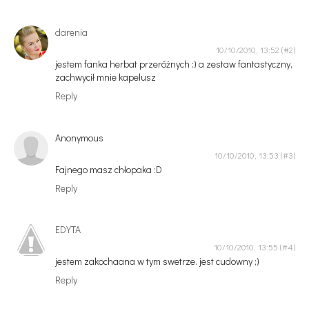
darenia
10/10/2010, 13:52
jestem fanka herbat przeróżnych :) a zestaw fantastyczny,
zachwycił mnie kapelusz
Reply
Anonymous
10/10/2010, 13:53
Fajnego masz chłopaka :D
Reply
EDYTA
10/10/2010, 13:55
jestem zakochaana w tym swetrze. jest cudowny ;)
Reply