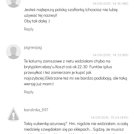
14/09/2010, 14:16
Jesteś najlepszą polską szafiarką (chcociaz nie lubię
używać tej nazwy)!
Oby tak dalej :)
Reply
jagnesjag
14/09/2010, 14:31
Te koturny zamszowe z netu widziałam chyba na
brytyjskim ebay'u.Koszt coś ok 22-30 Funtów (plus
przesyłka) i też zamierzam je kupić jak
najszybciej:)Skórzane też mi sie bardzo podobają, ale taką
wersję już mam:)
Reply
karolinka_997
14/09/2010, 15:24
Taką sukienkę ażurową? Hm, nigdzie nie widziałam, a całą
niedzielę szwędałam się po sklepach... Sądzę, że musisz