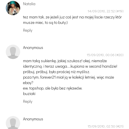
Natalia
14/09/2010, 22:52
tez mam tak, ze jeżeli juz coś jest na mojej liscie rzeczy któr
musze miec, to są to buty;)
Reply
Anonymous
15/09/2010, 00:06
mam taką sukienkę, jakiej szukasz! okej, niemalże
identyczną. i teraz uwaga....kupiona w second handzie!
próbuj, próbuj, było prościej niż myślisz.
poza tym, forever21 miał ją w kolekcji letniej, więc może
ebay?
ew. topshop, ale była bez rękawów.
buziaki
Reply
Anonymous
15/09/2010, 02:50