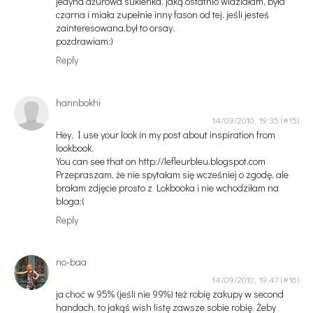
jedyna ażurowa sukienka, jaką ostatnio widziałam, była
czarna i miała zupełnie inny fason od tej. jeśli jesteś
zainteresowana,był to orsay.
pozdrawiam:)
Reply
hannbokhi
14/09/2010, 19:35
Hey, I use your look in my post about inspiration from
lookbook.
You can see that on http://lefleurbleu.blogspot.com
Przepraszam, że nie spytałam się wcześniej o zgodę, ale
brałam zdjęcie prosto z Lokbooka i nie wchodziłam na
bloga:(
Reply
no-baa
14/09/2010, 19:47
ja choć w 95% (jeśli nie 99%) też robię zakupy w second
handach, to jakąś wish listę zawsze sobie robię. Żeby