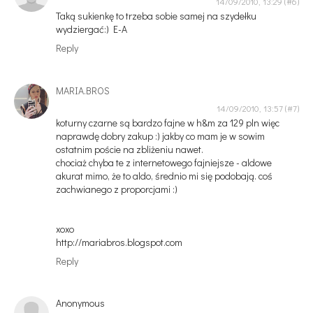
14/09/2010, 13:29
Taką sukienkę to trzeba sobie samej na szydełku
wydziergać:) E-A
Reply
MARIA.BROS
14/09/2010, 13:57
koturny czarne są bardzo fajne w h&m za 129 pln więc
naprawdę dobry zakup :) jakby co mam je w sowim
ostatnim poście na zbliżeniu nawet.
chociaż chyba te z internetowego fajniejsze - aldowe
akurat mimo, że to aldo, średnio mi się podobają. coś
zachwianego z proporcjami :)
xoxo
http://mariabros.blogspot.com
Reply
Anonymous