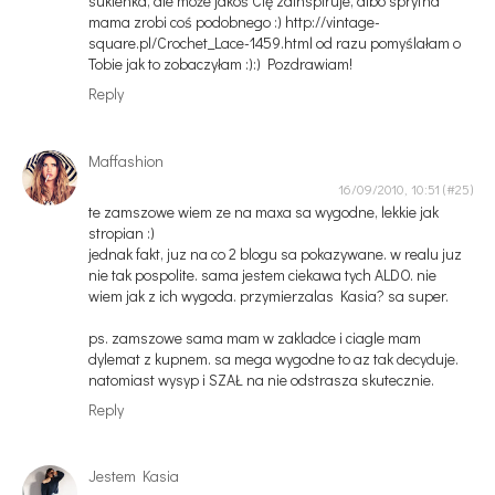
sukienka, ale może jakoś Cię zainspiruje, albo sprytna
mama zrobi coś podobnego :) http://vintage-
square.pl/Crochet_Lace-1459.html od razu pomyślałam o
Tobie jak to zobaczyłam :):) Pozdrawiam!
Reply
Maffashion
16/09/2010, 10:51
te zamszowe wiem ze na maxa sa wygodne, lekkie jak
stropian :)
jednak fakt, juz na co 2 blogu sa pokazywane. w realu juz
nie tak pospolite. sama jestem ciekawa tych ALDO. nie
wiem jak z ich wygoda. przymierzalas Kasia? sa super.
ps. zamszowe sama mam w zakladce i ciagle mam
dylemat z kupnem. sa mega wygodne to az tak decyduje.
natomiast wysyp i SZAŁ na nie odstrasza skutecznie.
Reply
Jestem Kasia