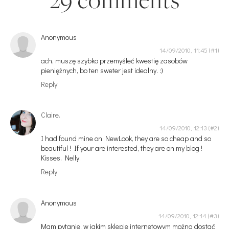
Anonymous
14/09/2010, 11:45
ach, muszę szybko przemyśleć kwestię zasobów
pieniężnych, bo ten sweter jest idealny. :)
Reply
Claire.
14/09/2010, 12:13
I had found mine on NewLook, they are so cheap and so
beautiful ! If your are interested, they are on my blog !
Kisses. Nelly.
Reply
Anonymous
14/09/2010, 12:14
Mam pytanie, w jakim sklepie internetowym można dostać