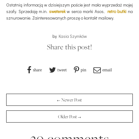
Ostatnią informacją w dzisiejszym poście jest mała wyprzedaż mojej
szafy. Sprzedaję m.in.
sweterek
w serca marki Asos,
retro butki
na
sznurowanie. Zainteresowanych proszę o kontakt mailowy.
by
Kasia Szymków
Share this post!
share
tweet
pin
email
← Newer Post
Older Post →
29 comments