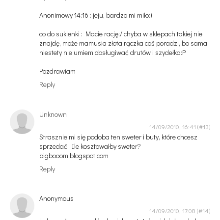
Anonimowy 14:16 : jeju, bardzo mi miło:)
co do sukienki : Macie rację;/ chyba w sklepach takiej nie
znajdę, może mamusia złota rączka coś poradzi, bo sama
niestety nie umiem obsługiwać drutów i szydełka:P
Pozdrawiam
Reply
Unknown
14/09/2010, 16:41
Strasznie mi się podoba ten sweter i buty, które chcesz
sprzedać. Ile kosztowałby sweter?
bigbooom.blogspot.com
Reply
Anonymous
14/09/2010, 17:08