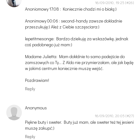
16/09/2010, 19:25
Anoniomowy 17:08 : Koniecznie chodzi mi o białą:)
Anonimowy 00:06 : second-handy zawsze dokladnie
przeszukuję:) Ależ z Ciebie szczęsciara:)
lepetitmesonge: Bardzo dziekuję za wskazówkę, jednak
coś podobnego już mam:)
Madame Julietta: Mam dokłdnie to samo podejście do
zamszowych co Ty... Z Aldo nie przymierzałam, ale jak będę
w jakimś centrum koniecznie muszę wejść.
Pozdrawiam!
Reply
Anonymous
16/09/2010, 20:05
Piękne buty i sweter. Buty już mam, ale sweter też tej jesieni
muszę zakupć;)
Reply