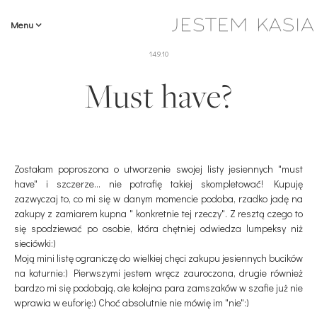
Menu
14.9.10
Must have?
Zostałam poproszona o utworzenie swojej listy jesiennych "must
have" i szczerze... nie potrafię takiej skompletować! Kupuję
zazwyczaj to, co mi się w danym momencie podoba, rzadko jadę na
zakupy z zamiarem kupna " konkretnie tej rzeczy". Z resztą czego to
się spodziewać po osobie, która chętniej odwiedza lumpeksy niż
sieciówki:)
Moją mini listę ograniczę do wielkiej chęci zakupu jesiennych bucików
na koturnie:) Pierwszymi jestem wręcz zauroczona, drugie również
bardzo mi się podobają, ale kolejna para zamszaków w szafie już nie
wprawia w euforię:) Choć absolutnie nie mówię im "nie":)