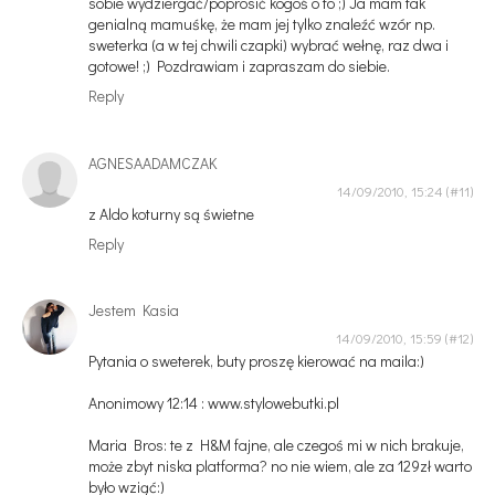
sobie wydziergać/poprosić kogoś o to ;) Ja mam tak
genialną mamuśkę, że mam jej tylko znaleźć wzór np.
sweterka (a w tej chwili czapki) wybrać wełnę, raz dwa i
gotowe! ;) Pozdrawiam i zapraszam do siebie.
Reply
AGNESAADAMCZAK
14/09/2010, 15:24
z Aldo koturny są świetne
Reply
Jestem Kasia
14/09/2010, 15:59
Pytania o sweterek, buty proszę kierować na maila:)
Anonimowy 12:14 : www.stylowebutki.pl
Maria Bros: te z H&M fajne, ale czegoś mi w nich brakuje,
może zbyt niska platforma? no nie wiem, ale za 129zł warto
było wziąć:)