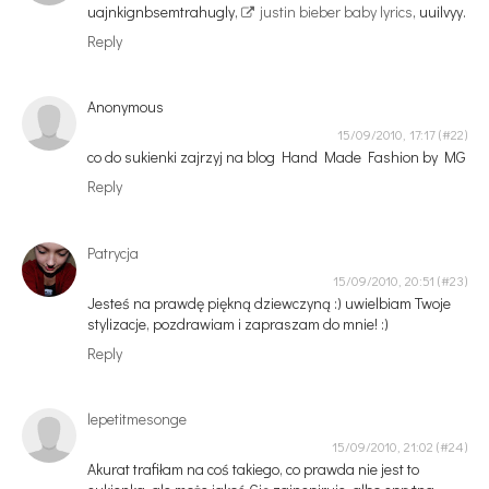
uajnkignbsemtrahugly,
justin bieber baby lyrics
, uuilvyy.
Reply
Anonymous
15/09/2010, 17:17
co do sukienki zajrzyj na blog Hand Made Fashion by MG
Reply
Patrycja
15/09/2010, 20:51
Jesteś na prawdę piękną dziewczyną :) uwielbiam Twoje
stylizacje, pozdrawiam i zapraszam do mnie! :)
Reply
lepetitmesonge
15/09/2010, 21:02
Akurat trafiłam na coś takiego, co prawda nie jest to