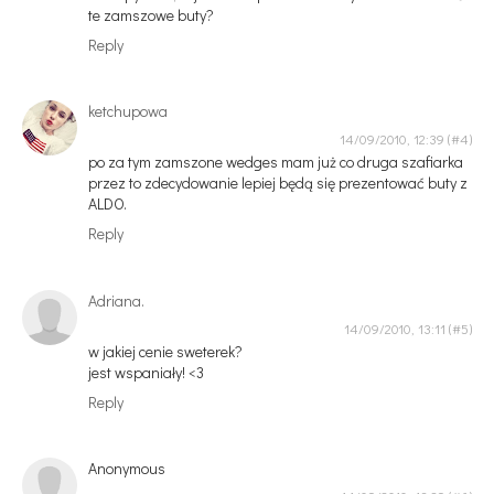
te zamszowe buty?
Reply
ketchupowa
14/09/2010, 12:39
po za tym zamszone wedges mam już co druga szafiarka
przez to zdecydowanie lepiej będą się prezentować buty z
ALDO.
Reply
Adriana.
14/09/2010, 13:11
w jakiej cenie sweterek?
jest wspaniały! <3
Reply
Anonymous