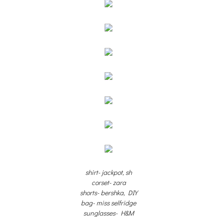
shirt- jackpot, sh
corset- zara
shorts- bershka, DIY
bag- miss selfridge
sunglasses- H&M