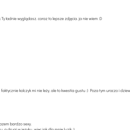
k Ty ładnie wyglądasz. coraz to lepsze zdjęcia. ja nie wiem :D
aktycznie kolczyk mi nie leży, ale to kwestia gustu :) Poza tym uroczo i dziew
razem bardzo sexy.
a drugi w języku, więc jak dla mnie luzik :)