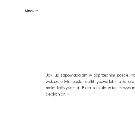
Menu
Jak już zapowiadałam w poprzednim poście, na 
wskazuje tytuł posta- outfit typowo letni, a że l
moim kolczykiem:)). Biała koszula w takim wydan
ciepłych dni:)