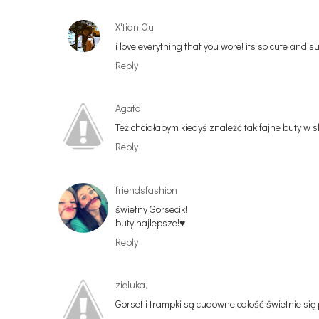
X'tian Ou
i love everything that you wore! its so cute and 
Reply
Agata
Też chciałabym kiedyś znaleźć tak fajne buty w sh! 
Reply
friendsfashion
świetny Gorsecik!
buty najlepsze!♥
Reply
zieluka,
Gorset i trampki są cudowne,całość świetnie się 