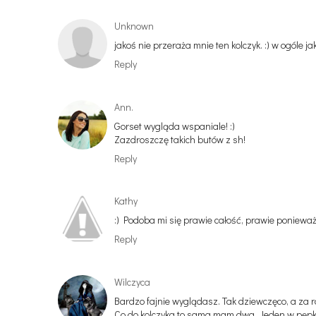
Unknown
jakoś nie przeraża mnie ten kolczyk. :) w ogóle ja
Reply
Ann.
Gorset wygląda wspaniale! :)
Zazdroszczę takich butów z sh!
Reply
Kathy
:) Podoba mi się prawie całość, prawie ponieważ f
Reply
Wilczyca
Bardzo fajnie wyglądasz. Tak dziewczęco, a za 
Co do kolczyka to sama mam dwa. Jeden w pępku, 