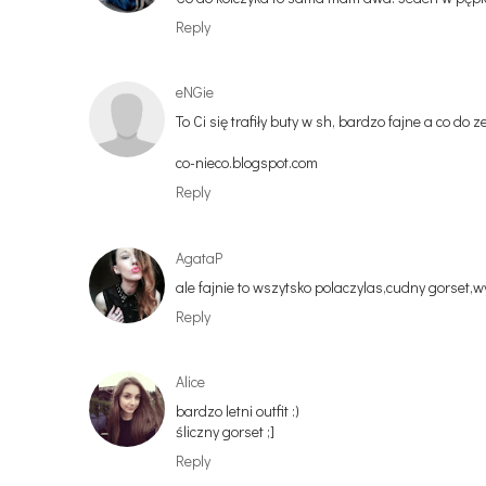
Reply
eNGie
To Ci się trafiły buty w sh, bardzo fajne a co do 
co-nieco.blogspot.com
Reply
AgataP
ale fajnie to wszytsko polaczylas,cudny gorset,
Reply
Alice
bardzo letni outfit :)
śliczny gorset ;]
Reply