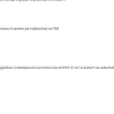
zestawu to jestem jak najbardziej na TAK!
wygladasz zniealajaco,ta luzna koszula achhhh :D no i w butach sie zakochal