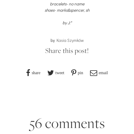
bracelets- no name
shoes- marks&spencer, sh
by J:*
by
Kasia Szymków
Share this post!
share
tweet
pin
email
56 comments