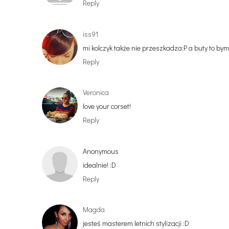
Reply
iss91
mi kolczyk także nie przeszkadza:P a buty to bym
Reply
Veronica
love your corset!
Reply
Anonymous
idealnie! :D
Reply
Magda
jesteś masterem letnich stylizacji :D