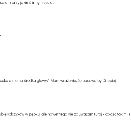
sałam przy jakimś innym secie :]
mi
 boku a nie na środku głowy? Mam wrażenie, że pasowałby Ci lepiej.
lubię kolczyków w pępku, ale nawet tego nie zauważam tutaj - całość tak mi s