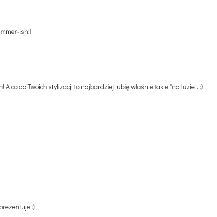
summer-ish:)
A co do Twoich stylizacji to najbardziej lubię właśnie takie "na luzie". :)
prezentuje :)