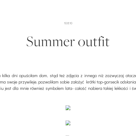
10.8.10
Summer outfit
kilka dni opuściłam dom, stąd też zdjęcia z innego niż zazwyczaj otoc
ato ma swoje przywileje, pozwoliłam sobie założyć krótki top-gorsecik odsła
iu jest dla mnie również symbolem lata- całość nabiera takiej lekkości i 