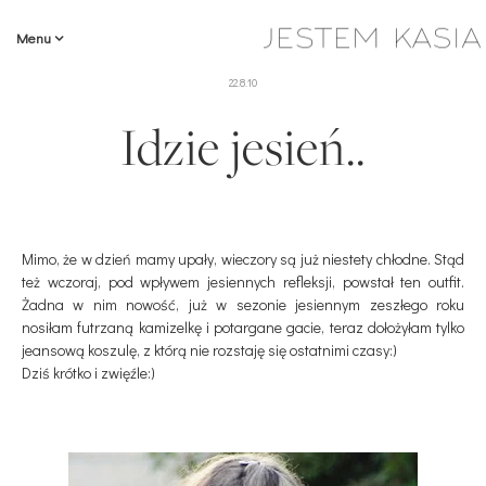
Menu
22.8.10
Idzie jesień..
Mimo, że w dzień mamy upały, wieczory są już niestety chłodne. Stąd
też wczoraj, pod wpływem jesiennych refleksji, powstał ten outfit.
Żadna w nim nowość, już w sezonie jesiennym zeszłego roku
nosiłam futrzaną kamizelkę i potargane gacie, teraz dołożyłam tylko
jeansową koszulę, z którą nie rozstaję się ostatnimi czasy:)
Dziś krótko i zwięźle:)