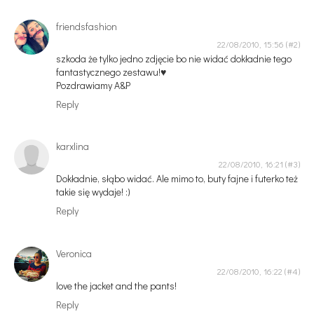
friendsfashion
22/08/2010, 15:56
szkoda że tylko jedno zdjęcie bo nie widać dokładnie tego
fantastycznego zestawu!♥
Pozdrawiamy A&P
Reply
karxlina
22/08/2010, 16:21
Dokładnie, słąbo widać. Ale mimo to, buty fajne i futerko też
takie się wydaje! :)
Reply
Veronica
22/08/2010, 16:22
love the jacket and the pants!
Reply