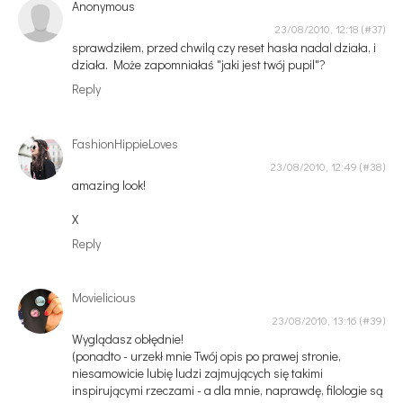
Anonymous
23/08/2010, 12:18
sprawdziłem, przed chwilą czy reset hasła nadal działa, i
działa. Może zapomniałaś "jaki jest twój pupil"?
Reply
FashionHippieLoves
23/08/2010, 12:49
amazing look!
X
Reply
Movielicious
23/08/2010, 13:16
Wyglądasz obłędnie!
(ponadto - urzekł mnie Twój opis po prawej stronie,
niesamowicie lubię ludzi zajmujących się takimi
inspirującymi rzeczami - a dla mnie, naprawdę, filologie są