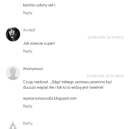
bardzo udany set:)
Reply
Annkaf
22/08/2010, 20:51
Jak zawsze super!
Reply
Anonymous
22/08/2010, 20:52
Czuję niedosyt....Zdjęć takiego zestawu powinno być
duuużo więcej! Ale i tak to co widzę jest świetne!
wymarzonaszafa.blogspot.com
Reply
Kathy