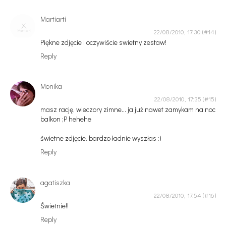
Martiarti
22/08/2010, 17:30
Piękne zdjęcie i oczywiście swietny zestaw!
Reply
Monika
22/08/2010, 17:35
masz rację, wieczory zimne... ja już nawet zamykam na noc
balkon ;P hehehe
świetne zdjęcie. bardzo ładnie wyszłas :)
Reply
agatiszka
22/08/2010, 17:54
Świetnie!!
Reply