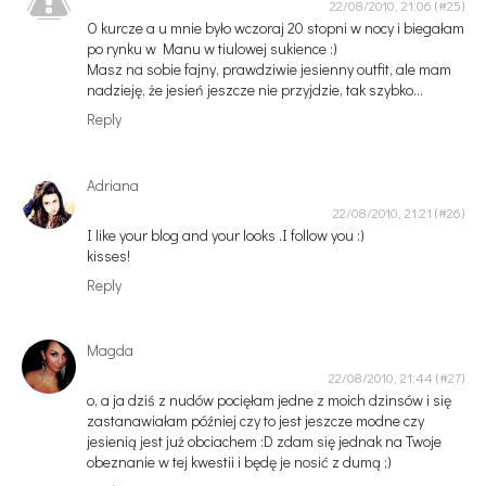
22/08/2010, 21:06
O kurcze a u mnie było wczoraj 20 stopni w nocy i biegałam
po rynku w Manu w tiulowej sukience :)
Masz na sobie fajny, prawdziwie jesienny outfit, ale mam
nadzieję, że jesień jeszcze nie przyjdzie, tak szybko...
Reply
Adriana
22/08/2010, 21:21
I like your blog and your looks .I follow you :)
kisses!
Reply
Magda
22/08/2010, 21:44
o, a ja dziś z nudów pocięłam jedne z moich dzinsów i się
zastanawiałam później czy to jest jeszcze modne czy
jesienią jest już obciachem :D zdam się jednak na Twoje
obeznanie w tej kwestii i będę je nosić z dumą ;)