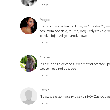
Reply
Magda
tak teraz spojrzałam na liczbę osób, które Cię o
ech, mam nadzieję, że i mój blog kiedyś tak się roz
bardzo fajne zdjęcie urodzinowe ;)
Reply
6roove
jakie cudne zdjęcie! na Ciebie można patrzeć i p
wszystkiego najlepszego :))
Reply
Ksenia
Nie dziw się, że masz tylu czytelników.Zasługuje
Reply