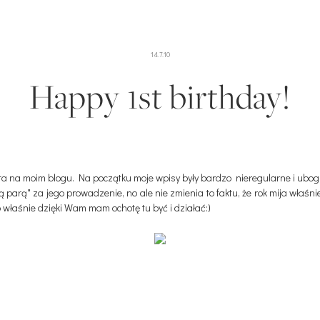
14.7.10
Happy 1st birthday!
a na moim blogu. Na początku moje wpisy były bardzo nieregularne i ubogie,
ą parą" za jego prowadzenie, no ale nie zmienia to faktu, że rok mija właś
 to właśnie dzięki Wam mam ochotę tu być i działać:)