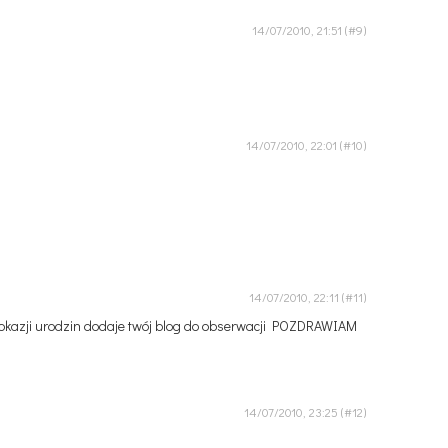
14/07/2010, 21:51
14/07/2010, 22:01
14/07/2010, 22:11
! z okazji urodzin dodaje twój blog do obserwacji POZDRAWIAM
14/07/2010, 23:25