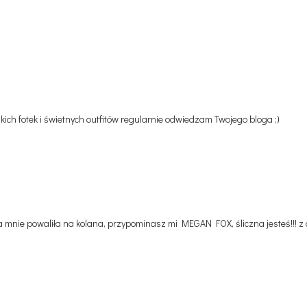
kich fotek i świetnych outfitów regularnie odwiedzam Twojego bloga ;)
!! fota mnie powaliła na kolana, przypominasz mi MEGAN FOX, śliczna jesteś!!