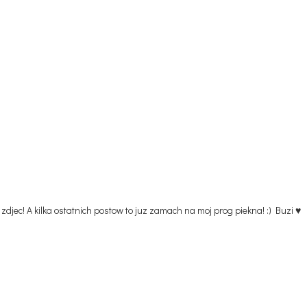
zdjec! A kilka ostatnich postow to juz zamach na moj prog piekna! :) Buzi ♥