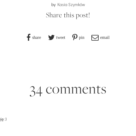
by
Kasia Szymków
Share this post!
share
tweet
pin
email
34 comments
ę :)