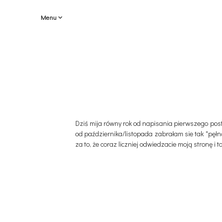
Menu
Dziś mija równy rok od napisania pierwszego post
od października/listopada zabrałam sie tak "pęłn
za to, że coraz liczniej odwiedzacie moją stronę i