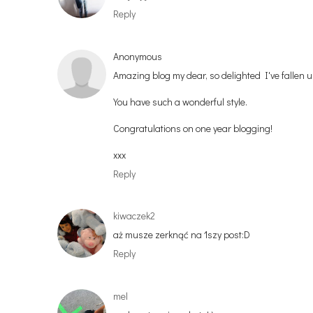
Reply
Anonymous
Amazing blog my dear, so delighted I've fallen up
You have such a wonderful style.
Congratulations on one year blogging!
xxx
Reply
kiwaczek2
aż musze zerknąć na 1szy post:D
Reply
mel