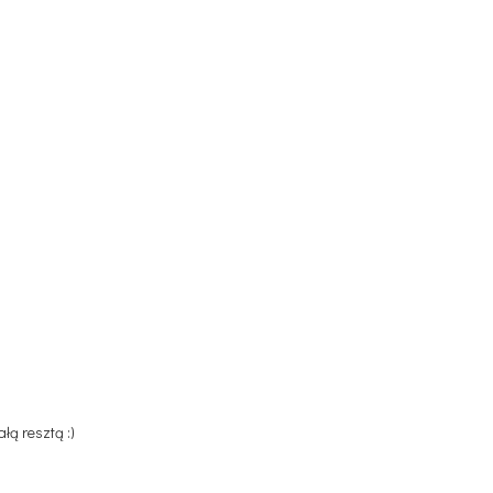
łą resztą :)