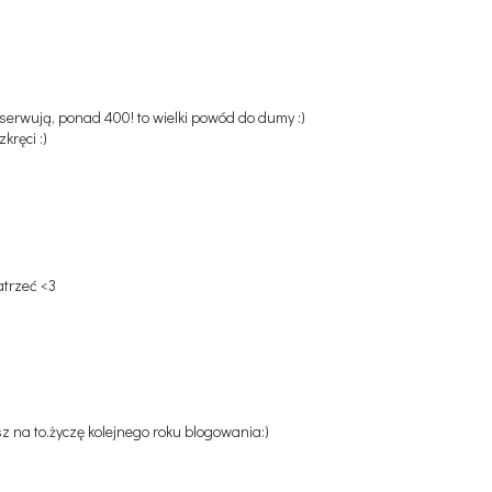
bserwują, ponad 400! to wielki powód do dumy :)
kręci :)
atrzeć <3
sz na to.życzę kolejnego roku blogowania:)