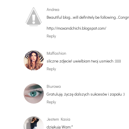
Andrea
Beautiful blog...will definitely be following...Cong
http://maxandchichi.blogspot.com/
Reply
Maffashion
sliczne zdjecie! uwielbiam twoj usmiech :)))))
Reply
Biurowa
Gratuluję, życzę dalszych sukcesów i zapału :)
Reply
Jestem Kasia
dziękuję Wam:*