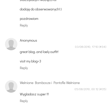
dodaję do obserwowanych!:)
pozdrawiam
Reply
Anonymous
03/08/2010, 17:10
great blog..and loely outfit!
visit my blog<3
Reply
Wełniane Bambosze i Pantofle Wełniane
05/08/2010, 00:12
Wygladasz super !!!
Reply