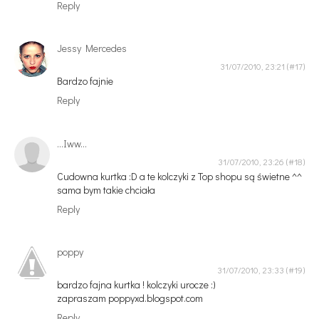
Reply
Jessy Mercedes
31/07/2010, 23:21
Bardzo fajnie
Reply
...Iww...
31/07/2010, 23:26
Cudowna kurtka :D a te kolczyki z Top shopu są świetne ^^
sama bym takie chciała
Reply
poppy
31/07/2010, 23:33
bardzo fajna kurtka ! kolczyki urocze :)
zapraszam poppyxd.blogspot.com
Reply