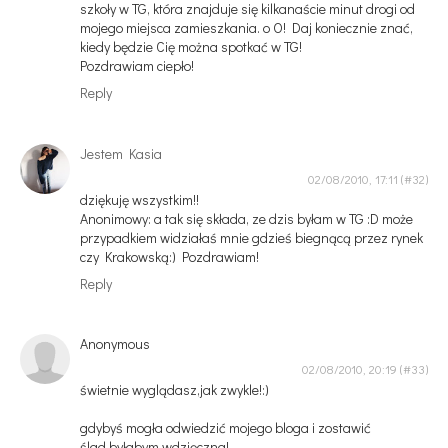
szkoły w TG, która znajduje się kilkanaście minut drogi od
mojego miejsca zamieszkania. o O! Daj koniecznie znać,
kiedy będzie Cię można spotkać w TG!
Pozdrawiam ciepło!
Reply
Jestem Kasia
02/08/2010, 17:11
dziękuję wszystkim!!
Anonimowy: a tak się składa, ze dzis byłam w TG :D może
przypadkiem widziałaś mnie gdzieś biegnącą przez rynek
czy Krakowską:) Pozdrawiam!
Reply
Anonymous
02/08/2010, 20:19
świetnie wyglądasz,jak zwykle!:)
gdybyś mogła odwiedzić mojego bloga i zostawić
ślad,byłabym wdzięczna!