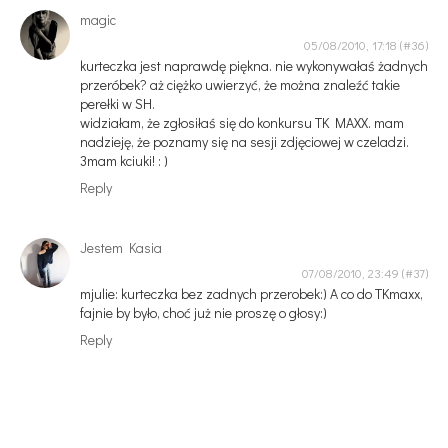
magic
05/08/2010, 17:18
kurteczka jest naprawdę piękna. nie wykonywałaś żadnych
przeróbek? aż ciężko uwierzyć, że można znaleźć takie
perełki w SH.
widziałam, że zgłosiłaś się do konkursu TK MAXX. mam
nadzieję, że poznamy się na sesji zdjęciowej w czeladzi.
3mam kciuki! : )
Reply
Jestem Kasia
07/08/2010, 23:49
mjulie: kurteczka bez zadnych przerobek:) A co do TKmaxx,
fajnie by było, choć już nie proszę o głosy:)
Reply