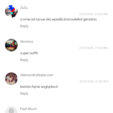
ŻuŻu
31/07/2010, 21:29
a mnie od razuw oko wpadła bransoletka! genialna
Reply
Veronica
31/07/2010, 21:52
super outfit!
Reply
AleksandraNajda.com
31/07/2010, 21:52
bardzo fajnie wyglądasz!
Reply
Fash.Blush