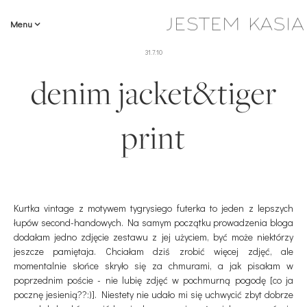
Menu
31.7.10
denim jacket&tiger
print
Kurtka vintage z motywem tygrysiego futerka to jeden z lepszych
łupów second-handowych. Na samym początku prowadzenia bloga
dodałam jedno zdjęcie zestawu z jej użyciem, być może niektórzy
jeszcze pamiętaja. Chciałam dziś zrobić więcej zdjęć, ale
momentalnie słońce skryło się za chmurami, a jak pisałam w
poprzednim poście - nie lubię zdjęć w pochmurną pogodę [co ja
pocznę jesienią??:)]. Niestety nie udało mi się uchwycić zbyt dobrze