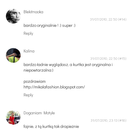
Blekitnooka
31/07/2010, 22:50
bardzo oryginalnie ! :) super :)
Reply
Kalina
31/07/2010, 22:50
bardzo ładnie wyglądasz, a kurtka jest oryginalna i
niepowtarzalna:)
pozdrawiam
http://mikalafashion.blogspot.com/
Reply
Doganiam Motyle
31/07/2010, 23:13
fajnie, z tą kurtką tak drapieżnie