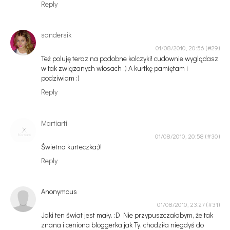
Reply
sandersik
01/08/2010, 20:56
Też poluję teraz na podobne kolczyki! cudownie wyglądasz
w tak związanych włosach :) A kurtkę pamiętam i
podziwiam :)
Reply
Martiarti
01/08/2010, 20:58
Świetna kurteczka;)!
Reply
Anonymous
01/08/2010, 23:27
Jaki ten świat jest mały. :D Nie przypuszczałabym, że tak
znana i ceniona bloggerka jak Ty, chodziła niegdyś do