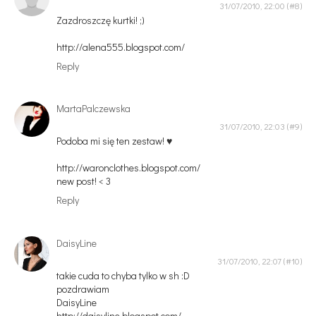
31/07/2010, 22:00
Zazdroszczę kurtki! ;)
http://alena555.blogspot.com/
Reply
MartaPalczewska
31/07/2010, 22:03
Podoba mi się ten zestaw! ♥
http://waronclothes.blogspot.com/
new post! < 3
Reply
DaisyLine
31/07/2010, 22:07
takie cuda to chyba tylko w sh :D
pozdrawiam
DaisyLine
http://daisyline.blogspot.com/