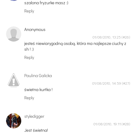
szalona fryzurke masz :)
Reply
Anonymous
01/08/2010, 13:25
jesteś niewiarygodną osobą, która ma najlepsze ciuchy z
sh ! :)
Reply
Paulina Galicka
01/08/2010, 14:59
świetna kurtka !
Reply
styledigger
01/08/2010, 19:11
Jest świetna!