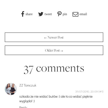
share
tweet
pin
email
← Newer Post
Older Post →
37 comments
ZZ Tomczuk
31/07/2010, 20:09
szkoda że nie widać butów :( ale to co widać pięknie
wygląda! :)
Reply