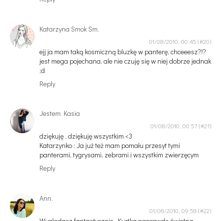
Katarzyna Smok Sm.
01/08/2010, 00:45
ejj ja mam taką kosmiczną bluzkę w panterę, chceeesz?!?
jest mega pojechana, ale nie czuję się w niej dobrze jednak
;d
Reply
Jestem Kasia
01/08/2010, 00:57
dziękuję , dziękuję wszystkim <3
Katarzynko : Ja już też mam pomału przesyt tymi
panterami, tygrysami, zebrami i wszystkim zwierzęcym
Reply
Ann.
01/08/2010, 09:58
Wyglądasz fantastycznie. Kurtka naprawdę świetna