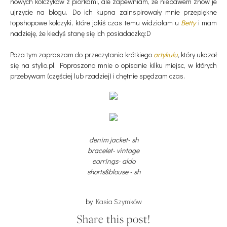
nowych kolczyków z piórkami, ale zapewniam, że niebawem znów je
ujrzycie na blogu. Do ich kupna zainspirowały mnie przepiękne
topshopowe kolczyki, które jakiś czas temu widziałam u
Betty
i mam
nadzieję, że kiedyś stanę się ich posiadaczką:D
Poza tym zapraszam do przeczytania krótkiego
artykułu
,
który ukazał
się na stylio.pl. Poproszono mnie o opisanie kilku miejsc, w których
przebywam (częściej lub rzadziej) i chętnie spędzam czas.
denim jacket- sh
bracelet- vintage
earrings- aldo
shorts&blouse - sh
by
Kasia Szymków
Share this post!