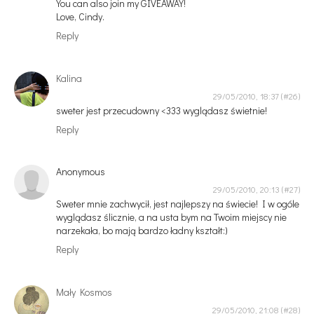
You can also join my GIVEAWAY!
Love, Cindy.
Reply
Kalina
29/05/2010, 18:37
sweter jest przecudowny <333 wyglądasz świetnie!
Reply
Anonymous
29/05/2010, 20:13
Sweter mnie zachwycił, jest najlepszy na świecie! I w ogóle
wyglądasz ślicznie, a na usta bym na Twoim miejscy nie
narzekała, bo mają bardzo ładny kształt:)
Reply
Mały Kosmos
29/05/2010, 21:08