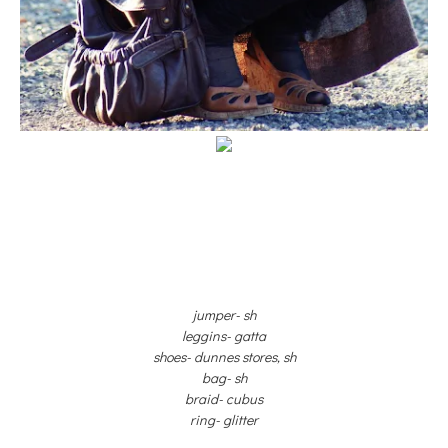
jumper- sh
leggins- gatta
shoes- dunnes stores, sh
bag- sh
braid- cubus
ring- glitter