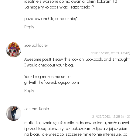
idealnie stworzone do malowania takimi kolorami ! ;)
Ja mogę tylko podziwiac i zazdroscic :P
pozdrawiam CIę serdecznie;*
Reply
Zoe Schlacter
31/05/2010, 05:58
Awesome post! I saw this look on Lookbook, and I thought
I would check out your blog.
Your blog makes me smile.
girlwiththeflower.blogspot.com
Reply
Jestem Kasia
31/05/2010, 12:28
maffefko, szminkę już kupiłam daaawno temu, może nawet
i przed Tobą pierwszy raz pokazałam zdjęcia z jej uzyciem
na blogu, ale wiesz co, szczerze mnie to nie interesuje, bo