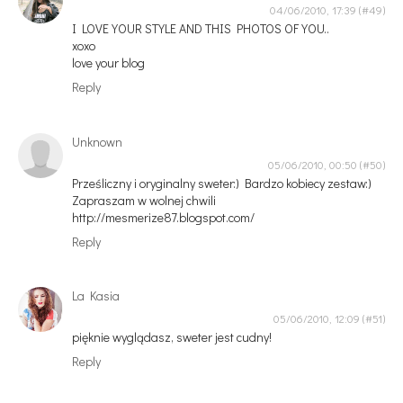
04/06/2010, 17:39
I LOVE YOUR STYLE AND THIS PHOTOS OF YOU..
xoxo
love your blog
Reply
Unknown
05/06/2010, 00:50
Prześliczny i oryginalny sweter:) Bardzo kobiecy zestaw:)
Zapraszam w wolnej chwili
http://mesmerize87.blogspot.com/
Reply
La Kasia
05/06/2010, 12:09
pięknie wyglądasz, sweter jest cudny!
Reply