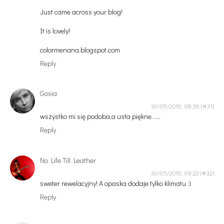
Just came across your blog!
It is lovely!
colormenana.blogspot.com
Reply
Gosia
30/05/2010, 08:26
wszystko mi się podoba,a usta piękne .....
Reply
No Life Till Leather
30/05/2010, 09:22
sweter rewelacyjny! A opaska dodaje tylko klimatu :)
Reply