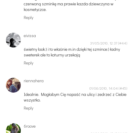
czerwoną szminkę ma prawie kazda dziewczyna w
kosmetyczce.
Reply
eivissa
31/05/2010, 12:37
świetny look:) i to właśnie m.in dzięki tej szmince:) ładny
sweterek ale to koturny urzekają
Reply
riennahera
01/06/2010, 14:04
Idealnie. Mogłabym Cię napaść na ulicy i zedrzeć z Ciebie
wszystko.
Reply
6roove