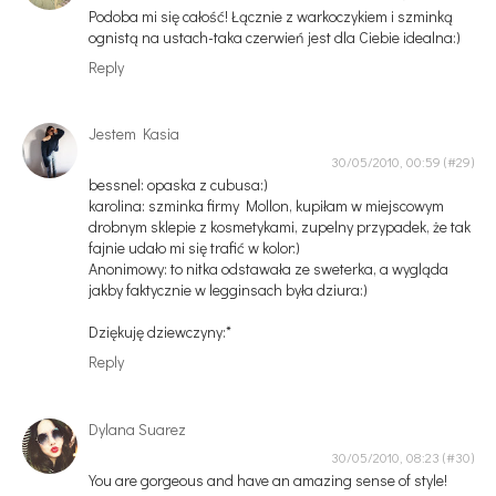
Podoba mi się całość! Łącznie z warkoczykiem i szminką
ognistą na ustach-taka czerwień jest dla Ciebie idealna:)
Reply
Jestem Kasia
30/05/2010, 00:59
bessnel: opaska z cubusa:)
karolina: szminka firmy Mollon, kupiłam w miejscowym
drobnym sklepie z kosmetykami, zupelny przypadek, że tak
fajnie udało mi się trafić w kolor:)
Anonimowy: to nitka odstawała ze sweterka, a wygląda
jakby faktycznie w legginsach była dziura:)
Dziękuję dziewczyny:*
Reply
Dylana Suarez
30/05/2010, 08:23
You are gorgeous and have an amazing sense of style!