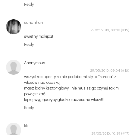
Reply
sananhan
29/05/2010, 08:38
świetny makijaż!
Reply
Anonymous
29/05/2010, 09:04
wszystko super tylko nie podoba mi się ta "korona" z
włosów nad opaską.
masz ładny kształt głowy i nie musisz go czymś takim
powiększać.
lepiej wyglądałyby gładko zaczesane włosy!!!
Reply
kk
29/05/2010, 10:39