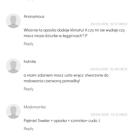
Anonymous
29/05/2010, 12:07
Wlasnie ta opaska dodaje klimatu! A czy mi sie wydaje czy
masz moze dziurke w legginsach?:P
Reply
hotnite
29/05/2010, 12:49
a moim zdaniem masz usta wręcz stworzone do
malowania czerwoną pomadką!
Reply
Modomanka
29/05/2010, 13:12
Pięknie! Sweter + opaska + szminka= cudo ;)
Reply