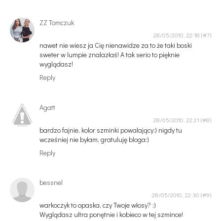
ZZ Tomczuk
28/05/2010, 22:18
nawet nie wiesz ja Cię nienawidze za to że taki boski
sweter w lumpie znalazłaś! A tak serio to pięknie
wyglądasz!
Reply
Agatt
28/05/2010, 22:21
bardzo fajnie, kolor szminki powalający:) nigdy tu
wcześniej nie byłam, gratuluję bloga:)
Reply
bessnel
28/05/2010, 22:30
warkoczyk to opaska, czy Twoje włosy? :)
Wyglądasz ultra ponętnie i kobieco w tej szmince!