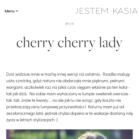
Menu
28.5.10
cherry cherry lady
Dziś widzicie mnie w trochę innej wersji niż ostatnio. Rzadko maluję
usta szminką, gdyż natura nie obdarzyła mnie pięknymi, pełnymi
wargami, aczkolwiek raz na jakiś czas sięgam właśnie po ten kolor -
tak jak dziś. Na sobie mam wyhaczony w lumpie sweterek oversize -
tak, tak, znów te kwiaty.... no ale jak tu nie wziąć, gdy koszta nie
przekraczają ceny lumpowej przyzwoitości:) Koturny mam już od
zeszłorocznego lata, jednak chyba dopiero w te wakacje dostaną rolę
życia w letnich stylizacjach :)