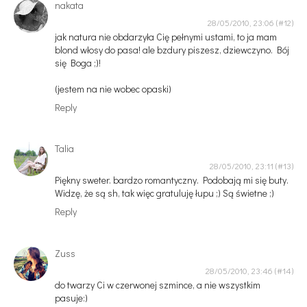
nakata
28/05/2010, 23:06
jak natura nie obdarzyła Cię pełnymi ustami, to ja mam
blond włosy do pasa! ale bzdury piszesz, dziewczyno. Bój
się Boga ;)!
(jestem na nie wobec opaski)
Reply
Talia
28/05/2010, 23:11
Piękny sweter. bardzo romantyczny. Podobają mi się buty.
Widzę, że są sh, tak więc gratuluję łupu ;) Są świetne ;)
Reply
Zuss
28/05/2010, 23:46
do twarzy Ci w czerwonej szmince, a nie wszystkim
pasuje:)