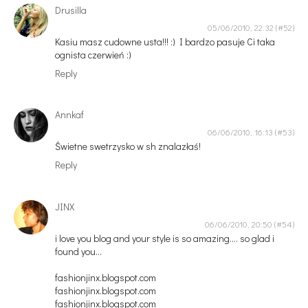
Drusilla
05/06/2010, 22:32
Kasiu masz cudowne usta!!! :) I bardzo pasuje Ci taka
ognista czerwień :)
Reply
Annkaf
06/06/2010, 16:13
Świetne swetrzysko w sh znalazłaś!
Reply
JINX
06/06/2010, 20:50
i love you blog and your style is so amazing.... so glad i
found you...
fashionjinx.blogspot.com
fashionjinx.blogspot.com
fashionjinx.blogspot.com