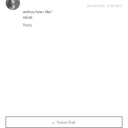
09/06/2010, 17:32
wahou how i like !
xxLoa
Reply
← Newer Post