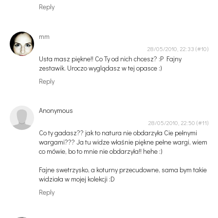
Reply
mm
28/05/2010, 22:33
Usta masz piękne!! Co Ty od nich chcesz? :P Fajny
zestawik. Uroczo wyglądasz w tej opasce :)
Reply
Anonymous
28/05/2010, 22:50
Co ty gadasz?? jak to natura nie obdarzyła Cie pełnymi
wargami??? Ja tu widze właśnie piękne pełne wargi, wiem
co mówie, bo to mnie nie obdarzyła!! hehe :)
Fajne swetrzysko, a koturny przecudowne, sama bym takie
widziała w mojej kolekcji :D
Reply