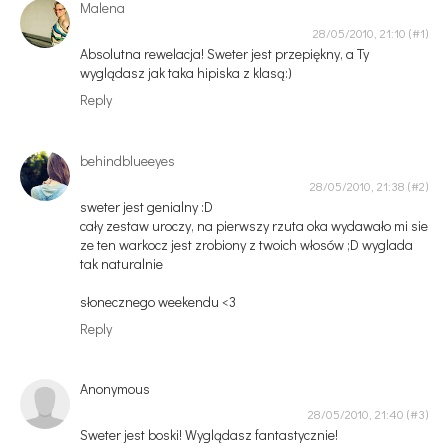
Malena
28/05/2010, 21:10
Absolutna rewelacja! Sweter jest przepiękny, a Ty
wyglądasz jak taka hipiska z klasą:)
Reply
behindblueeyes
28/05/2010, 21:38
sweter jest genialny :D
cały zestaw uroczy, na pierwszy rzuta oka wydawało mi sie
ze ten warkocz jest zrobiony z twoich włosów ;D wyglada
tak naturalnie
słonecznego weekendu <3
Reply
Anonymous
28/05/2010, 21:40
Sweter jest boski! Wyglądasz fantastycznie!