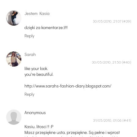
Jestem Kasia
30/05/2010, 21:07
dzięki za komentarze:)!!!
Reply
Sarah
30/05/2010, 21:50
like your look.
you're beautiful.
http://www.sarahs-fashion-diary.blogspot.com/
Reply
Anonymous
31/05/2010, 01:06
Kasiu, litosci !! :P
Masz przepiękne usta, przepiękne. Są pełne i wprost