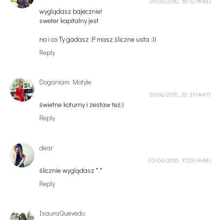
01/06/2010, 18:12
wyglądasz bajecznie!
sweter kapitalny jest
no i co Ty gadasz :P masz śliczne usta :))
Reply
Doganiam Motyle
01/06/2010, 20:31
świetne koturny i zestaw też:)
Reply
dear
03/06/2010, 17:29
ślicznie wyglądasz *.*
Reply
IsauraQuevedo