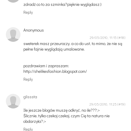
zdradź co to za szminka?pięknie wyglądasz:)
Reply
Anonymous
29/05/2010, 11:15
sweterek masz przeuroczy. a co do ust, to mimo, że nie są
pełne fajnie wyglądają umalowane.
pozdrawiam i zapraszam:
http://shelikesfashion.blogspot.com/
Reply
glisssta
29/05/2010, 11:25
Ile jeszcze blogów muszę odkryć, no ile???;>
Ślicznie, tylko czekaj czekaj, czym Cię ta natura nie
obdarzyła?;>
Reply