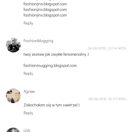
fashionjinx.blogspot.com
fashionjinx.blogspot.com
fashionjinx.blogspot.com
Reply
FashionMugging
06/06/2010, 23:04
twoj zestaw jak zwykle fenomenalny :)
fashionmugging.blogspot.com
Reply
Agnee
08/06/2010, 20:57
Zakochałam się w tym swetrze!:)
Reply
LOA