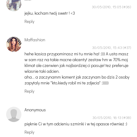
30/05/2010, 15:05
jejku, kocham twój swetr ! <3
Reply
Maffashion
30/05/2010, 15:43
hehe kasica przypominasz mi tu mnie ha! :))) A usta masz
w sam raz na takie mocne akcenty! zestaw hm w 70% moj
klimat ale czerwien jak najbardziej ci pasuje! tez preferuje
wlasnie taki odcien.
aha... a zaczynamm koment jak zaczynam bo dzis 2 osoby
zapytaly mnie "kto,kiedy robil mi te zdjecia" :)))))
Reply
Anonymous
30/05/2010, 16:13
pięknie Ci w tym odcieniu szminki i w tej opasce również :)
Reply