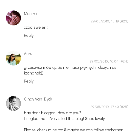
Monika
29/05/2010, 13:19
czad sweter :)
Reply
Ann.
29/05/2010, 16:04
grzeszysz mówiąc, że nie masz pięknych i dużych ust
kochana!:))
Reply
Cindy Van Dyck
29/05/2010, 17:40
Hay dear blogger! How are you?
I'm glad that I've visited this blog! She's lovely.
Please, check mine too & maybe we can follow eachother!