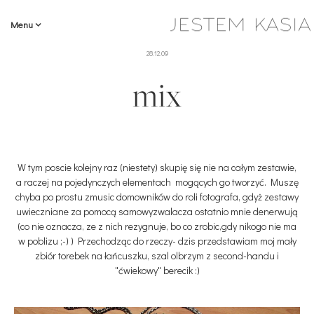
Menu
28.12.09
mix
W tym poscie kolejny raz (niestety) skupię się nie na całym zestawie,
a raczej na pojedynczych elementach mogących go tworzyć. Muszę
chyba po prostu zmusic domowników do roli fotografa, gdyż zestawy
uwieczniane za pomocą samowyzwalacza ostatnio mnie denerwują
(co nie oznacza, ze z nich rezygnuje, bo co zrobic,gdy nikogo nie ma
w poblizu ;-) ) Przechodząc do rzeczy- dzis przedstawiam moj mały
zbiór torebek na łańcuszku, szal olbrzym z second-handu i
"ćwiekowy" berecik :)