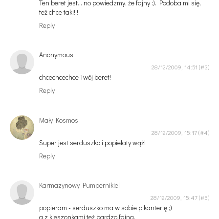
Ten beret jest... no powiedzmy, że fajny :). Podoba mi się,
też chce taki!!!
Reply
Anonymous
28/12/2009, 14:51
chcechcechce Twój beret!
Reply
Mały Kosmos
28/12/2009, 15:17
Super jest serduszko i popielaty wąż!
Reply
Karmazynowy Pumpernikiel
28/12/2009, 15:47
popieram - serduszko ma w sobie pikanterię ;)
a z kieszonkami też bardzo fajna.