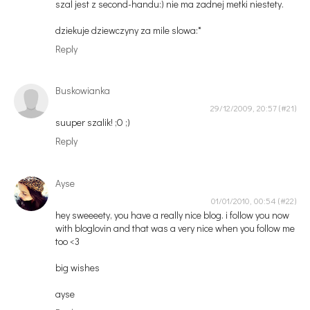
szal jest z second-handu:) nie ma zadnej metki niestety.
dziekuje dziewczyny za mile slowa:*
Reply
Buskowianka
29/12/2009, 20:57
suuper szalik! ;O ;)
Reply
Ayse
01/01/2010, 00:54
hey sweeeety, you have a really nice blog. i follow you now
with bloglovin and that was a very nice when you follow me
too <3
big wishes
ayse