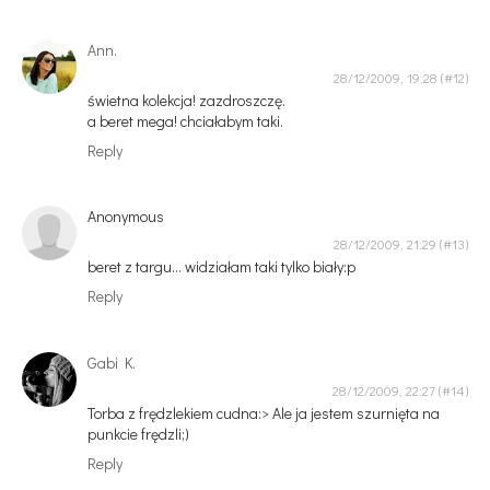
Ann.
28/12/2009, 19:28
świetna kolekcja! zazdroszczę.
a beret mega! chciałabym taki.
Reply
Anonymous
28/12/2009, 21:29
beret z targu... widziałam taki tylko biały:p
Reply
Gabi K.
28/12/2009, 22:27
Torba z frędzlekiem cudna:> Ale ja jestem szurnięta na
punkcie frędzli;)
Reply