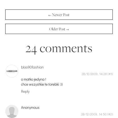
← Newer Post
Older Post →
24 comments
bloo90fashion
28/12/2009, 14:28
o matko jedyna !
chce wszystkie te torebki :))
Reply
Anonymous
28/12/2009, 14:50