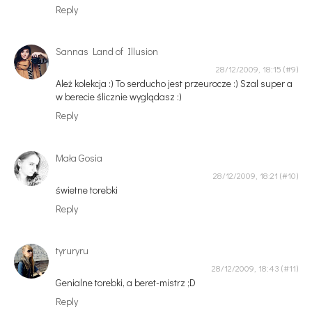
Reply
Sannas Land of Illusion
28/12/2009, 18:15
Ależ kolekcja :) To serducho jest przeurocze :) Szal super a
w berecie ślicznie wyglądasz :)
Reply
Mała Gosia
28/12/2009, 18:21
świetne torebki
Reply
tyruryru
28/12/2009, 18:43
Genialne torebki, a beret-mistrz ;D
Reply