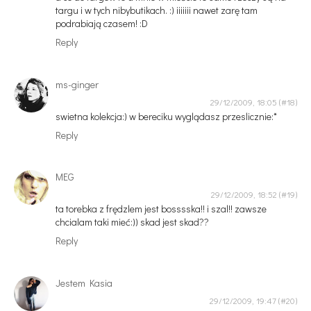
targu i w tych nibybutikach. :) iiiiiii nawet zarę tam
podrabiają czasem! :D
Reply
ms-ginger
29/12/2009, 18:05
swietna kolekcja:) w bereciku wyglądasz przeslicznie:*
Reply
MEG
29/12/2009, 18:52
ta torebka z frędzlem jest bosssska!! i szal!! zawsze
chcialam taki mieć:)) skad jest skad??
Reply
Jestem Kasia
29/12/2009, 19:47