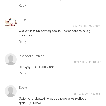
Reply
JUDY
28/12/2009, 15:57
wszystkie z lumpów są boskie! i beret bardzo mi się
podoba:>
Reply
lavender summer
28/12/2009, 16:43
Ranyyyy! takie cuda z sh?!
Reply
Ewela
28/12/2009, 17:25
Swietne torebeczki i widze ze prawie wszystkie sh
gratuluje lupow:)