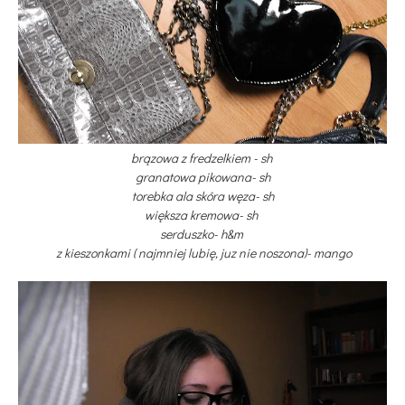
brązowa z fredzelkiem - sh
granatowa pikowana- sh
torebka ala skóra węza- sh
większa kremowa- sh
serduszko- h&m
z kieszonkami ( najmniej lubię, juz nie noszona)- mango