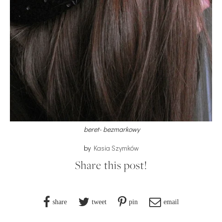
beret- bezmarkowy
by
Kasia Szymków
Share this post!
share
tweet
pin
email