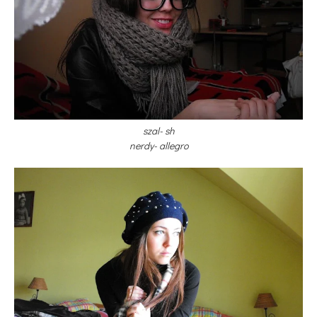
szal- sh
nerdy- allegro