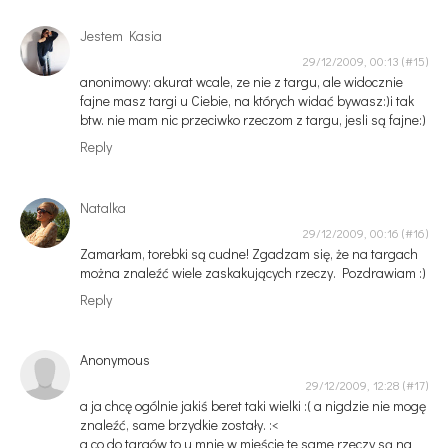
Jestem Kasia
29/12/2009, 00:13
anonimowy: akurat wcale, ze nie z targu, ale widocznie
fajne masz targi u Ciebie, na których widać bywasz:)i tak
btw. nie mam nic przeciwko rzeczom z targu, jesli są fajne:)
Reply
Natalka
29/12/2009, 00:16
Zamarłam, torebki są cudne! Zgadzam się, że na targach
można znaleźć wiele zaskakujących rzeczy. Pozdrawiam :)
Reply
Anonymous
29/12/2009, 12:28
a ja chcę ogólnie jakiś beret taki wielki :( a nigdzie nie mogę
znaleźć, same brzydkie zostały. :<
a co do targów to u mnie w mieście te same rzeczy są na