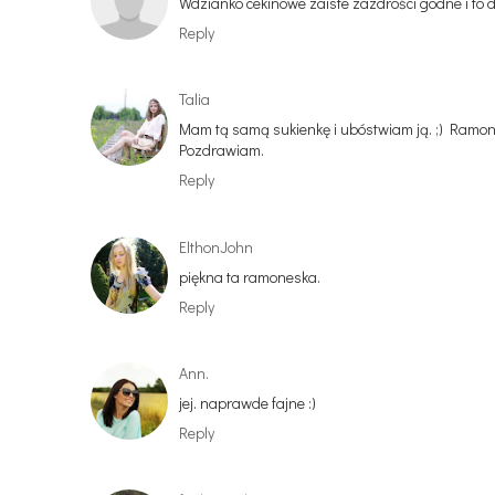
Wdzianko cekinowe zaiste zazdrości godne i to di
Reply
Talia
Mam tą samą sukienkę i ubóstwiam ją. ;) Ramone
Pozdrawiam.
Reply
ElthonJohn
piękna ta ramoneska.
Reply
Ann.
jej. naprawde fajne :)
Reply