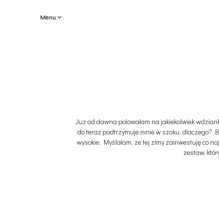
Menu
Juz od dawna polowałam na jakiekolwiek wdzianko c
do teraz podtrzymuje mnie w szoku, dlaczego? Bo
wysokie. Myślałam, ze tej zimy zainwestuję co naj
zestaw, któ