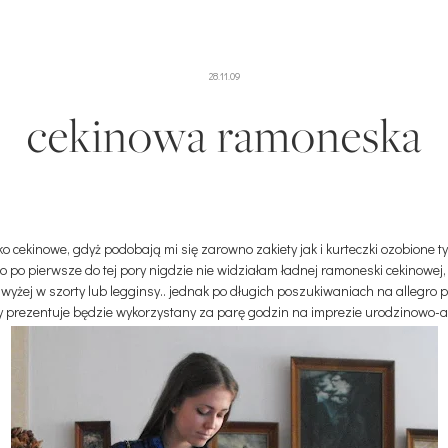
28.11.09
cekinowa ramoneska
ekinowe, gdyż podobają mi się zarowno zakiety jak i kurteczki ozobione tym
 po pierwsze do tej pory nigdzie nie widziałam ładnej ramoneski cekinowej, 
wyżej w szorty lub legginsy.. jednak po długich poszukiwaniach na allegro p
ry prezentuje będzie wykorzystany za parę godzin na imprezie urodzinowo-a