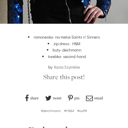
ramoneska- na metce Saints n' Sinners
zip dress- H&M
buty- deichmann
torebka- second-hand
by
Kasia Szymków
Share this post!
share
tweet
pin
email
#deichmann
#H&M
#outfit