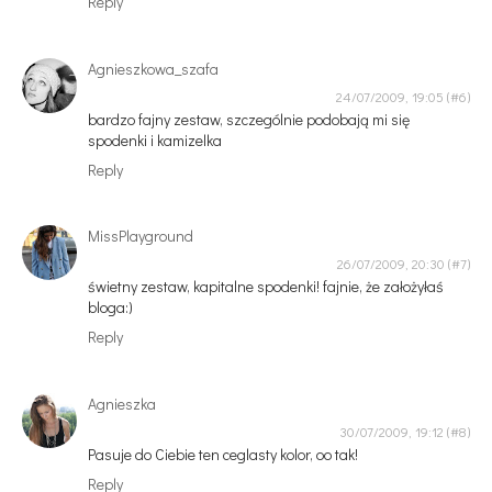
Reply
Agnieszkowa_szafa
24/07/2009, 19:05
bardzo fajny zestaw, szczególnie podobają mi się
spodenki i kamizelka
Reply
MissPlayground
26/07/2009, 20:30
świetny zestaw, kapitalne spodenki! fajnie, że założyłaś
bloga:)
Reply
Agnieszka
30/07/2009, 19:12
Pasuje do Ciebie ten ceglasty kolor, oo tak!
Reply