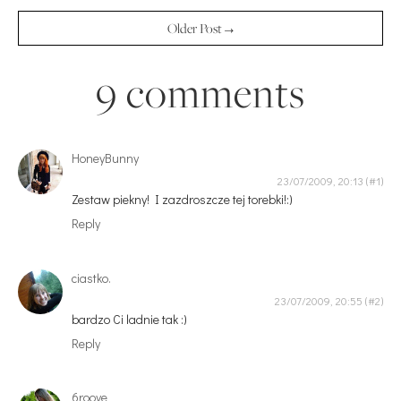
Older Post →
9 comments
HoneyBunny
23/07/2009, 20:13
Zestaw piekny! I zazdroszcze tej torebki!:)
Reply
ciastko.
23/07/2009, 20:55
bardzo Ci ladnie tak :)
Reply
6roove