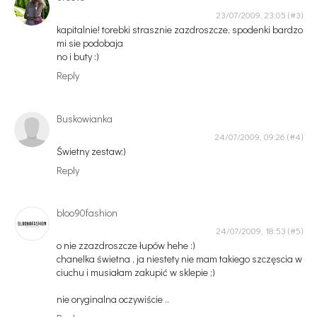
23/07/2009, 23:05
kapitalnie! torebki strasznie zazdroszcze, spodenki bardzo
mi sie podobaja
no i buty :)
Reply
Buskowianka
24/07/2009, 09:26
Świetny zestaw:)
Reply
bloo90fashion
24/07/2009, 18:53
o nie zzazdroszcze łupów hehe :)
chanelka świetna , ja niestety nie mam takiego szczęscia w
ciuchu i musiałam zakupić w sklepie ;)
nie oryginalna oczywiście ..