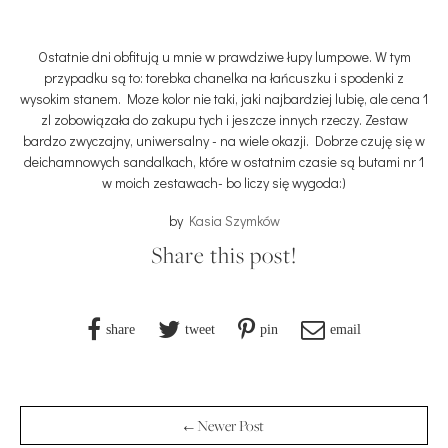
Ostatnie dni obfitują u mnie w prawdziwe łupy lumpowe. W tym
przypadku są to: torebka chanelka na łańcuszku i spodenki z
wysokim stanem. Moze kolor nie taki, jaki najbardziej lubię, ale cena 1
zl zobowiązała do zakupu tych i jeszcze innych rzeczy. Zestaw
bardzo zwyczajny, uniwersalny - na wiele okazji. Dobrze czuję się w
deichamnowych sandalkach, które w ostatnim czasie są butami nr 1
w moich zestawach- bo liczy się wygoda:)
by
Kasia Szymków
Share this post!
share
tweet
pin
email
← Newer Post