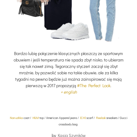
Bardzo lubię połączenie klasycznych płaszczy ze sportowym
obuwiem i jeśli temperatura nie spada zbyt nisko, to ubieram
się tak nawet zimą. Tegoroczny styczeń zaczął się zbyt
mroźnie, by pozwolić sobie na takie obuwie, ale za kilka
tygodni na pewno będzie już można zainspirować się moją
pierwszą w 2017 propozycją
#The Perfect Look
.
+ english
Nanushka
coat /
H&M
top / American Apparel jeans /
ICHI
scarf /
Reebok
sneakers / Gucci
crossbody bag
by
Kasia Szymków