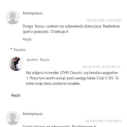
Anonymous
06/09/2018, 11:15
Droga Kasiu, czekam na odpowiedz dotyczaca Reebokow
(patrz powyzej). Dziekuje X
Reply
Replies
Jestem Kasia
06/09/2018, 15:24
Na zdjęciu to model LTHR Classic i są bardzo wygodne
:) Poza tym warto wziąć pod uwagę także Club C 85. To
takie moje dwa ulubione modele.
Reply
Anonymous
06/09/2018, 17:43
Dzieki sliczne za odpowiedz. Pozdrawiam X