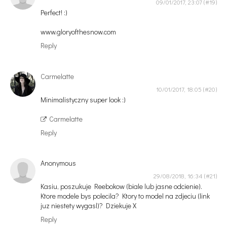
09/01/2017, 23:07
Perfect! :)
www.gloryofthesnow.com
Reply
Carmelatte
10/01/2017, 18:05
Minimalistyczny super look :)
Carmelatte
Reply
Anonymous
29/08/2018, 16:34
Kasiu, poszukuje Reebokow (biale lub jasne odcienie).
Ktore modele bys polecila? Ktory to model na zdjeciu (link
juz niestety wygasl)? Dziekuje X
Reply