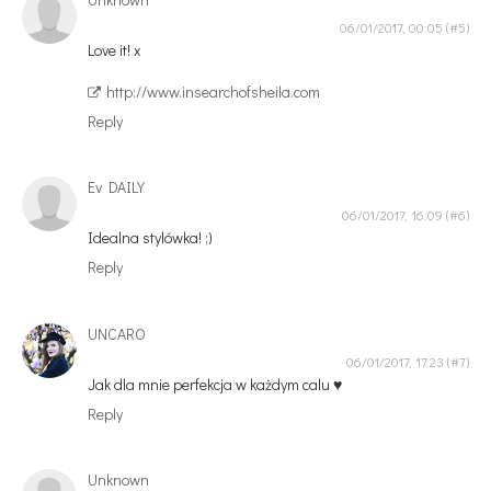
06/01/2017, 00:05
Love it! x
http://www.insearchofsheila.com
Reply
Ev DAILY
06/01/2017, 16:09
Idealna stylówka! ;)
Reply
UNCARO
06/01/2017, 17:23
Jak dla mnie perfekcja w każdym calu ♥
Reply
Unknown