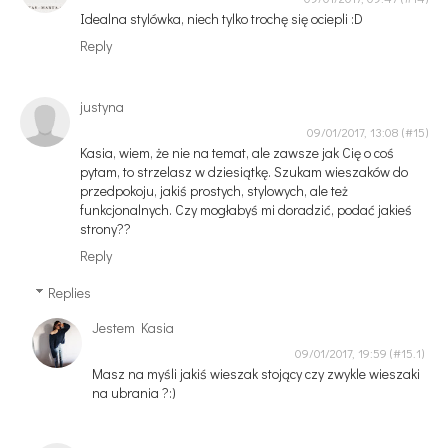
Idealna stylówka, niech tylko trochę się ociepli :D
Reply
justyna
09/01/2017, 13:08
Kasia, wiem, że nie na temat, ale zawsze jak Cię o coś
pytam, to strzelasz w dziesiątkę. Szukam wieszaków do
przedpokoju, jakiś prostych, stylowych, ale też
funkcjonalnych. Czy mogłabyś mi doradzić, podać jakieś
strony??
Reply
Replies
Jestem Kasia
09/01/2017, 19:59
Masz na myśli jakiś wieszak stojący czy zwykle wieszaki
na ubrania ?:)