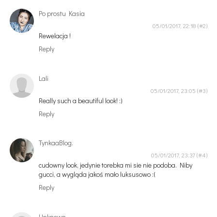
Po prostu Kasia
05/01/2017, 22:18
Rewelacja !
Reply
Lali
05/01/2017, 23:05
Really such a beautiful look! :)
Reply
TynkaaBlog.
05/01/2017, 23:37
cudowny look, jedynie torebka mi sie nie podoba. Niby
gucci, a wygląda jakoś mało luksusowo :(
Reply
Unknown