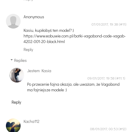
Anonymous
07/01/2017, 19:38
Kasiu, kupiłabyś ten model?:)
https://www.eobuwie.com.pl/botki-vagabond-code-vagab-
4202-001-20-black.html
Reply
Replies
Jestem Kasia
09/01/2017, 19:58
Po przecenie fajna okazja, ale uważam, że Vagabond
ma fajniejsze modele :)
Reply
Kacha112
08/01/2017, 00:53