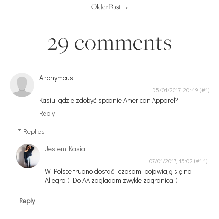
Older Post →
29 comments
Anonymous
05/01/2017, 20:49
Kasiu, gdzie zdobyć spodnie American Apparel?
Reply
Replies
Jestem Kasia
07/01/2017, 15:02
W Polsce trudno dostać- czasami pojawiają się na
Allegro :) Do AA zagladam zwykle zagranicą :)
Reply