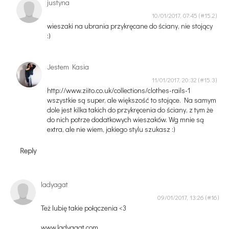
justyna
10/01/2017, 07:45
wieszaki na ubrania przykręcane do ściany, nie stojący
:)
Jestem Kasia
11/01/2017, 20:32
http://www.ziito.co.uk/collections/clothes-rails-1
wszystkie są super, ale większość to stojące. Na samym
dole jest kilka takich do przykręcenia do ściany, z tym że
do nich potrze dodatkowych wieszaków. Wg mnie są
extra, ale nie wiem, jakiego stylu szukasz :)
Reply
ladyagat
09/01/2017, 13:26
Też lubię takie połączenia <3
www.ladyagat.com