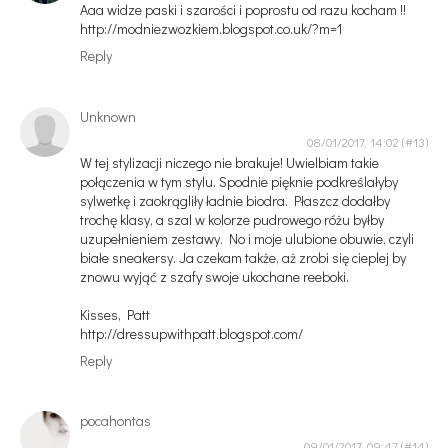
Aaa widze paski i szarości i poprostu od razu kocham !!
http://modniezwozkiem.blogspot.co.uk/?m=1
Reply
Unknown
08/01/2017, 14:02
W tej stylizacji niczego nie brakuje! Uwielbiam takie
połączenia w tym stylu. Spodnie pięknie podkreślałyby
sylwetkę i zaokrągliły ładnie biodra. Płaszcz dodałby
trochę klasy, a szal w kolorze pudrowego różu byłby
uzupełnieniem zestawy. No i moje ulubione obuwie, czyli
białe sneakersy. Ja czekam także, aż zrobi się cieplej by
znowu wyjąć z szafy swoje ukochane reeboki.
Kisses, Patt
http://dressupwithpatt.blogspot.com/
Reply
pocahontas
09/01/2017, 09:47