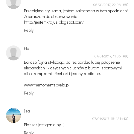
06/01/2017, 22:06
Przepiękna stylizacja, jestem zakochana w tych spodniach!
Zapraszam do obserwowania:)
http://jestemkrajus.blogspot.com/
Reply
Ela
07/01/2017, 11:06
Bardzo fajna stylizacja. Ja też bardzo lubię połączenie
eleganckich i klasycznych ciuchów z butami sportowymi
albo trampkami. Reeboki i jeansy kapitalne.
www.themomentsbyela.pl
Reply
Iza
07/01/2017, 15:42
Płaszcz jest genialny. :)
Reply