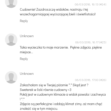
06/03/2016, 16:13
Cudownie! Zazdroszczę widoków, nastroju i tej
wszechogarniającej wyciszającej bieli i świetlistości!
Reply
Unknown
06/03/2016, 16:17
Taka wycieczka to moje marzenie. Piękne zdjęcia, piękne
miejsce...
Reply
Unknown
06/03/2016, 17:00
Zakochałam się w Twojej piżamie *.* Skąd jest ?
Sweterek w liski równie cudowny <3
Pokój jest w cudownym klimacie a widok powala i zachwyca
! *.*
Zdjęcia są perfekcyjne i oddają klimat zimy, aż mam chęć
znaleźć się w tym miejscu.