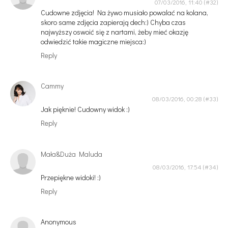
07/03/2016, 11:40
Cudowne zdjęcia! Na żywo musiało powalać na kolana,
skoro same zdjęcia zapierają dech:) Chyba czas
najwyższy oswoić się z nartami, żeby mieć okazję
odwiedzić takie magiczne miejsca:)
Reply
Cammy
08/03/2016, 00:28
Jak pięknie! Cudowny widok :)
Reply
Mała&Duża Maluda
08/03/2016, 17:54
Przepiękne widoki! :)
Reply
Anonymous