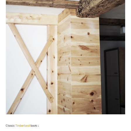
Classic
Timberland
boots
↓