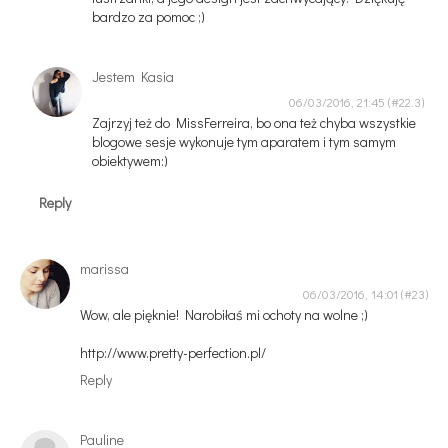
bardzo za pomoc ;)
Jestem Kasia
06/03/2016, 21:45
Zajrzyj też do MissFerreira, bo ona też chyba wszystkie
blogowe sesje wykonuje tym aparatem i tym samym
obiektywem:)
Reply
marissa
06/03/2016, 14:01
Wow, ale pięknie! Narobiłaś mi ochoty na wolne ;)
http://www.pretty-perfection.pl/
Reply
Pauline