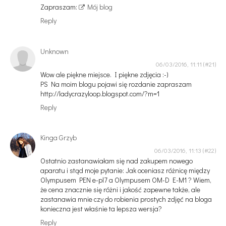
Zapraszam:
Mój blog
Reply
Unknown
06/03/2016, 11:11
Wow ale piękne miejsce. I piękne zdjęcia :-)
PS Na moim blogu pojawi się rozdanie zapraszam
http://ladycrazyloop.blogspot.com/?m=1
Reply
Kinga Grzyb
06/03/2016, 11:13
Ostatnio zastanawiałam się nad zakupem nowego
aparatu i stąd moje pytanie: Jak oceniasz różnicę między
Olympusem PEN e-pl7 a Olympusem OM-D E-M1 ? Wiem,
że cena znacznie się różni i jakość zapewne także, ale
zastanawia mnie czy do robienia prostych zdjęć na bloga
konieczna jest właśnie ta lepsza wersja?
Reply