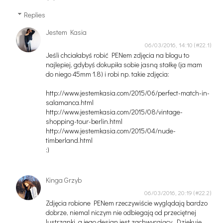
Replies
Jestem Kasia
06/03/2016, 14:10
Jeśli chciałabyś robić PENem zdjęcia na blogu to
najlepiej, gdybyś dokupiła sobie jasną stałkę (ja mam
do niego 45mm 1.8) i robi np. takie zdjęcia:
http://www.jestemkasia.com/2015/06/perfect-match-in-
salamanca.html
http://www.jestemkasia.com/2015/08/vintage-
shopping-tour-berlin.html
http://www.jestemkasia.com/2015/04/nude-
timberland.html
:)
Kinga Grzyb
06/03/2016, 20:19
Zdjęcia robione PENem rzeczywiście wyglądają bardzo
dobrze, niemal niczym nie odbiegają od przeciętnej
lustrzanki, a jego design jest zachwycający. Dziękuję