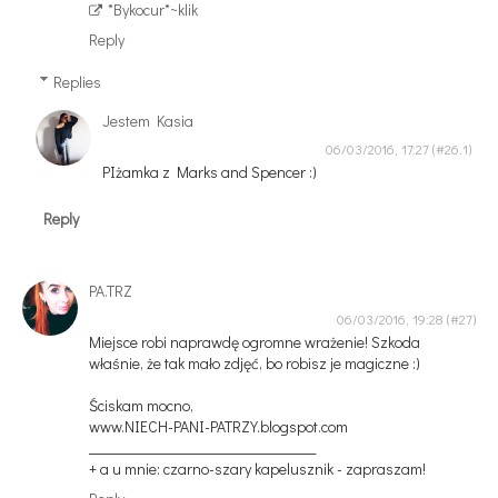
*Bykocur*~klik
Reply
Replies
Jestem Kasia
06/03/2016, 17:27
PIżamka z Marks and Spencer :)
Reply
PA.TRZ
06/03/2016, 19:28
Miejsce robi naprawdę ogromne wrażenie! Szkoda
właśnie, że tak mało zdjęć, bo robisz je magiczne :)
Ściskam mocno,
www.NIECH-PANI-PATRZY.blogspot.com
__________________________________
+ a u mnie: czarno-szary kapelusznik - zapraszam!