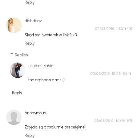
Reply
dishdogz
05/03/2016, 14:01
Skąd ten sweterek w liski? <3
Reply
Replies
Jestem Kasia
05/03/2016, 19:43
the orphan's arms :)
Reply
Anonymous
05/03/2016, 14:08
Zdjęcia są absolutnie przpeiękne!
Reply