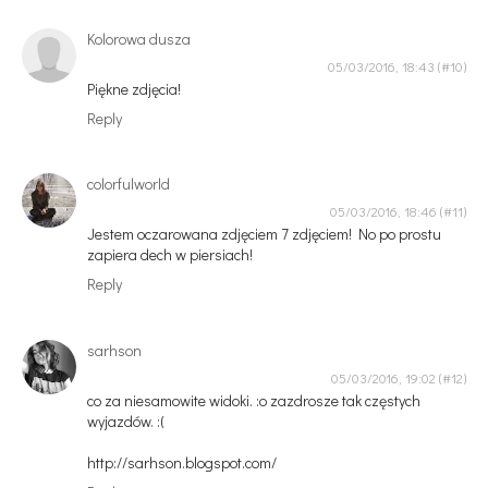
Kolorowa dusza
05/03/2016, 18:43
Piękne zdjęcia!
Reply
colorfulworld
05/03/2016, 18:46
Jestem oczarowana zdjęciem 7 zdjęciem! No po prostu
zapiera dech w piersiach!
Reply
sarhson
05/03/2016, 19:02
co za niesamowite widoki. :o zazdrosze tak częstych
wyjazdów. :(
http://sarhson.blogspot.com/