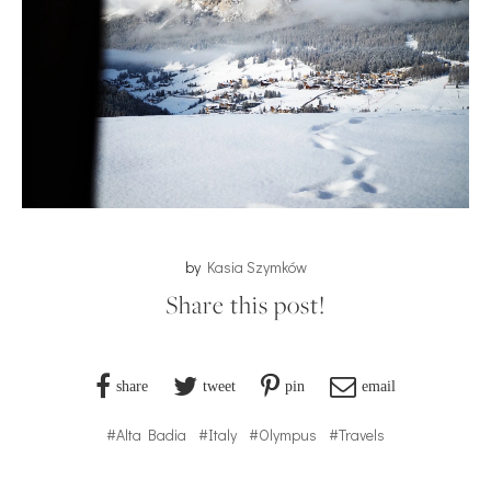
by
Kasia Szymków
Share this post!
share
tweet
pin
email
#Alta Badia
#Italy
#Olympus
#Travels