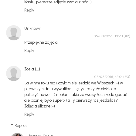
Kasiu, pierwsze zdjęcie zwala z nóg :)
Reply
Unknown
05/03/2016, 10:28
Przepiękne zdjęcia!
Reply
Zosia (...)
05/03/2016, 12:01
Ja w tym roku też uczyłam się jeździć we Włoszech :-) w
pierwszym dniu wywaliłam się tyle razy, że ciężko to
policzyć nawet ;-) miałam takie zakwasy,że szkoda gadać
ale później było super;-) a Ty pierwszy raz jezdzilaś?
Zdjęcia śliczne :-)
Reply
Replies
Jestem Kasia