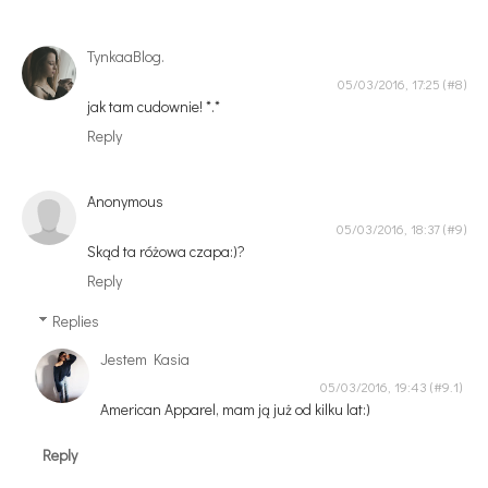
TynkaaBlog.
05/03/2016, 17:25
jak tam cudownie! *.*
Reply
Anonymous
05/03/2016, 18:37
Skąd ta różowa czapa:)?
Reply
Replies
Jestem Kasia
05/03/2016, 19:43
American Apparel, mam ją już od kilku lat:)
Reply