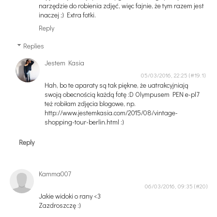
narzędzie do robienia zdjęć, więc fajnie, że tym razem jest
inaczej ;) Extra fotki.
Reply
Replies
Jestem Kasia
05/03/2016, 22:25
Hah, bo te aparaty są tak piękne, że uatrakcyjniają
swoją obecnością każdą fotę :D Olympusem PEN e-pl7
też robiłam zdjęcia blogowe, np.
http://www.jestemkasia.com/2015/08/vintage-
shopping-tour-berlin.html :)
Reply
Kamma007
06/03/2016, 09:35
Jakie widoki o rany <3
Zazdroszczę :)