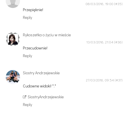
08/03/2016, 19:00
Przepięknie!
Reply
Rykoszetka o życiu w mieście
13/03/2016, 21:04
Przecudownie!
Reply
Siostry Andrzejewskie
27/03/2016, 09:54
Cudowne widoki! *.*
SiostryAndrzejewskie
Reply