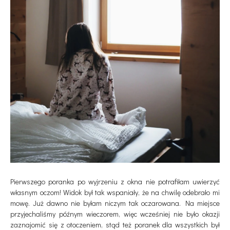
Pierwszego poranka po wyjrzeniu z okna nie potrafiłam uwierzyć
własnym oczom! Widok był tak wspaniały, że na chwilę odebrało mi
mowę. Już dawno nie byłam niczym tak oczarowana. Na miejsce
przyjechaliśmy późnym wieczorem, więc wcześniej nie było okazji
zaznajomić się z otoczeniem, stąd też poranek dla wszystkich był