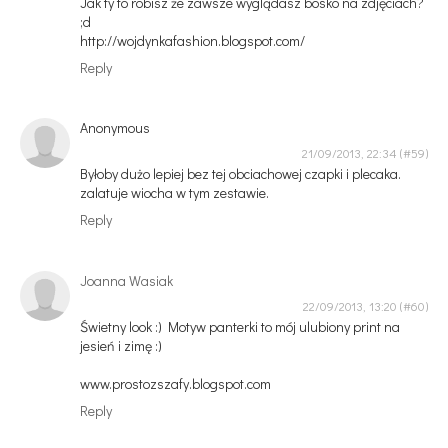
Jak ty to robisz że zawsze wyglądasz bosko na zdjęciach?
;d
http://wojdynkafashion.blogspot.com/
Reply
Anonymous
21/09/2013, 22:34
Byłoby dużo lepiej bez tej obciachowej czapki i plecaka.
zalatuje wiocha w tym zestawie.
Reply
Joanna Wasiak
22/09/2013, 13:20
Świetny look :) Motyw panterki to mój ulubiony print na
jesień i zimę :)
www.prostozszafy.blogspot.com
Reply