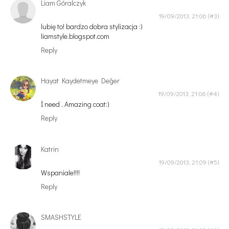
Liam Góralczyk
19/09/2013, 21:06
lubię to! bardzo dobra stylizacja :)
liamstyle.blogspot.com
Reply
Hayat Kaydetmeye Değer
19/09/2013, 21:06
İ need . Amazing coat:)
Reply
Katrin
19/09/2013, 21:09
Wspaniale!!!!
Reply
SMASHSTYLE