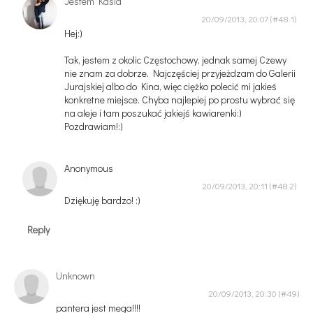
Jestem Kasia
20/09/2013, 20:07
Hej:)
Tak, jestem z okolic Częstochowy, jednak samej Czewy
nie znam za dobrze. Najczęściej przyjeżdzam do Galerii
Jurajskiej albo do Kina, więc ciężko polecić mi jakieś
konkretne miejsce. Chyba najlepiej po prostu wybrać się
na aleje i tam poszukać jakiejś kawiarenki:)
Pozdrawiam!:)
Anonymous
20/09/2013, 20:11
Dziękuję bardzo! :)
Reply
Unknown
20/09/2013, 20:30
pantera jest mega!!!!