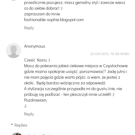
prześlicznie pozujesz, masz genialny styl i zawsze wiesz
co do siebie dobrac! :)
zapraszam do mnie
fashionable-sophie.blogspot.com
Reply
Anonymous
20/09/2013, 19:58
Cześć Kasiu :)
Masz do polecenia jakieś ciekawe miejsca w Częstochowie
gdzie można spokojnie usiąść, porozmawiać? Jadę jutro i
nie mam pojęcia gdzie warto pójść, a wiem, że jesteś z
okolic. Będę bardzo wdzięczna za odpowiedź.
A stylizacja szczególnie przypadła mi do gustu (nie, nie
próbuję się podlizać - ten płaszczyk mnie urzekł!) ;)
Pozdrawiam,
J.
Reply
Replies