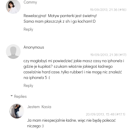
Cammy
19/09/2013, 21:36
Rewelacyjna! Motyw panterki jest świetny!
Sama mam płaszczyk z sh i go kocham!:D
Reply
Anonymous
19/09/2013, 21:38
czy mogłabyś mi powiedzieć jakie masz casy na iphone'a i
gdzie je kupiłaś? szukam właśnie jakiegoś ładnego
case'a(nie hard case, tylko rubber) i nie mogę nic znaleźć
na iphone'a 5 :(
Reply
Replies
Jestem Kasia
20/09/2013, 15:48
Ja mam niespecjalnie ładne, więc nie będę polecać
niczego :)