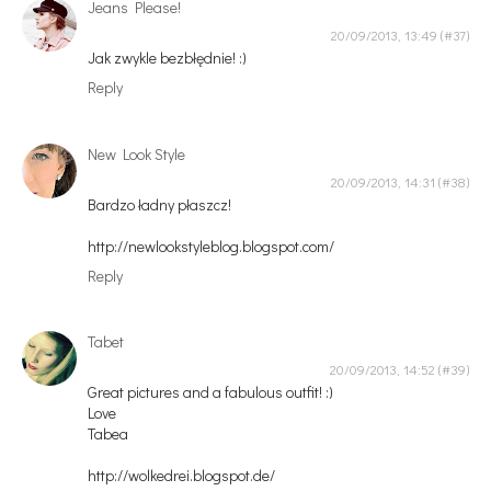
Jeans Please!
20/09/2013, 13:49
Jak zwykle bezbłędnie! :)
Reply
New Look Style
20/09/2013, 14:31
Bardzo ładny płaszcz!
http://newlookstyleblog.blogspot.com/
Reply
Tabet
20/09/2013, 14:52
Great pictures and a fabulous outfit! :)
Love
Tabea
http://wolkedrei.blogspot.de/