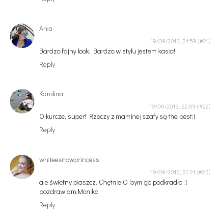
Ania
19/09/2013, 21:59
Bardzo fajny look. Bardzo w stylu jestem kasia!
Reply
Karolina
19/09/2013, 22:09
O kurcze, super! Rzeczy z maminej szafy są the best:)
Reply
whiteesnowprincess
19/09/2013, 22:21
ale świetny płaszcz. Chętnie Ci bym go podkradła ;)
pozdrawiam,Monika
Reply