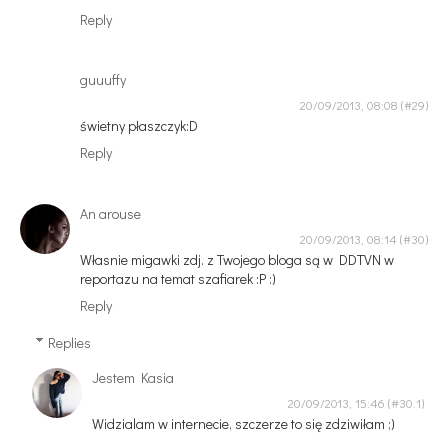
Reply
guuuffy
20/09/2013, 08:08
świetny płaszczyk:D
Reply
An arouse
20/09/2013, 08:14
Własnie migawki zdj. z Twojego bloga są w DDTVN w
reportazu na temat szafiarek :P :)
Reply
Replies
Jestem Kasia
20/09/2013, 15:46
Widzialam w internecie, szczerze to się zdziwiłam ;)