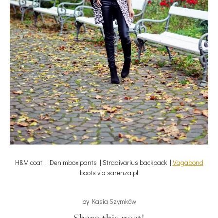
H&M coat | Denimbox pants | Stradivarius backpack |
Vagabond
boots via sarenza.pl
by
Kasia Szymków