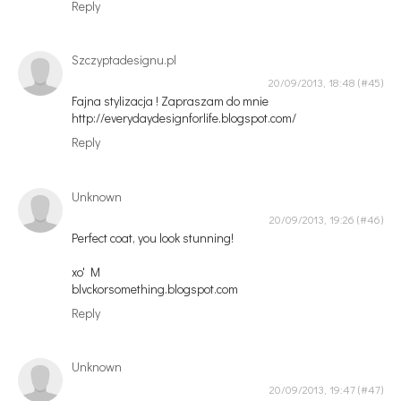
Reply
Szczyptadesignu.pl
20/09/2013, 18:48
Fajna stylizacja ! Zapraszam do mnie
http://everydaydesignforlife.blogspot.com/
Reply
Unknown
20/09/2013, 19:26
Perfect coat, you look stunning!
xo' M
blvckorsomething.blogspot.com
Reply
Unknown
20/09/2013, 19:47