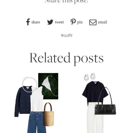
Share this post!
share
tweet
pin
email
#outfit
Related posts