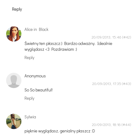
Reply
Alice in Black
20/09/2013, 15:46
Świetny ten płaszcz:) Bardzo odważny. Idealnie
wyglądasz <3 Pozdrawiam :)
Reply
Anonymous
20/09/2013, 17:35
So So beautiful!
Reply
Sylwia
20/09/2013, 18:16
pięknie wyglądasz, genialny płaszcz :D