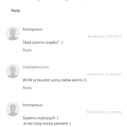
Reply
Anonymous
19/09/2013, 21:27
Skąd czarna czapka? :-)
Reply
Inezbalina.com
19/09/2013, 21:32
WOW przeszłaś samą siebie ekstra ;D
Reply
Anonymous
19/09/2013, 21:33
Świetna stylizacja!!! :)
Ja też lubię motyw panterki ;)