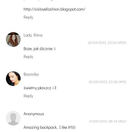
http://sislovefashion.blogspot.com/
Reply
Lady Riina
20/09/2013, 23:04
Boże, jak ślicznie :)
Reply
Basmilia
20/09/2013, 23:40
świetny płaszcz <3
Reply
Anonymous
21/09/2013, 08:14
Amazing backpack, I like it!!)))