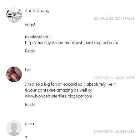
Annie Chang
20/09/2013, 02:47
edgy!
monkeyshines
http://monkeyshines-monkeyshines.blogspot.com/
Reply
Lyn
20/09/2013, 03:40
I'm also a big fan of leopard so I absolutely like it !
& your pants are amazing as well xx
www.blondebutterflies.blogspot.com
Reply
aska
20/09/2013, 06:33
7