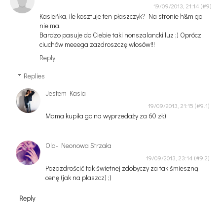
19/09/2013, 21:14
Kasieńka, ile kosztuje ten płaszczyk? Na stronie h&m go
nie ma.
Bardzo pasuje do Ciebie taki nonszalancki luz ;) Oprócz
ciuchów meeega zazdroszczę włosów!!!
Reply
Replies
Jestem Kasia
19/09/2013, 21:15
Mama kupiła go na wyprzedaży za 60 zł:)
Ola- Neonowa Strzała
19/09/2013, 23:14
Pozazdrościć tak świetnej zdobyczy za tak śmieszną
cenę (jak na płaszcz) ;)
Reply