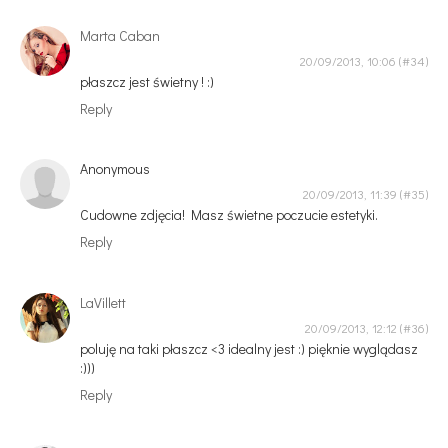
Marta Caban
20/09/2013, 10:06
płaszcz jest świetny ! :)
Reply
Anonymous
20/09/2013, 11:39
Cudowne zdjęcia! Masz świetne poczucie estetyki.
Reply
LaVillett
20/09/2013, 12:12
poluję na taki płaszcz <3 idealny jest :) pięknie wyglądasz
:)))
Reply