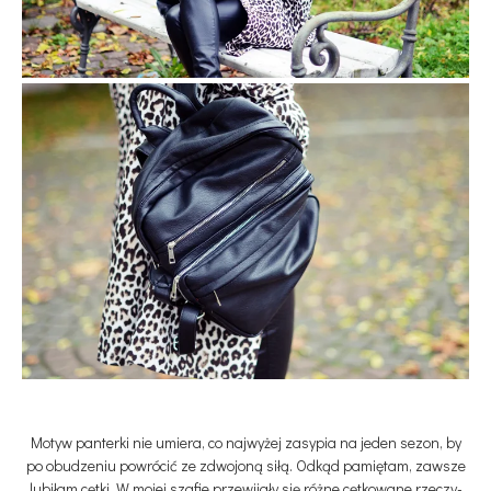
Motyw panterki nie umiera, co najwyżej zasypia na jeden sezon, by
po obudzeniu powrócić ze zdwojoną siłą. Odkąd pamiętam, zawsze
lubiłam cętki. W mojej szafie przewijały się różne cętkowane rzeczy-