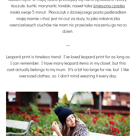
koszule, kurtki, marynarki, torebki, nawet taka
śmieszna czapka
miała swoje 5 minut. Płaszczyk z dzisiejszego posta podkradłam
mojej mamie i choć jest mi ciut za duży, to jako miłośniczka
oversize'owych ciuchów nie mam nic przeciwko noszeniu go na co
dzień.
__
Leopard print is timeless trend.
I've loved leopard print for as long as
I can remember. I have many leopard items in my closet, but this
coat
actually
belongs to my mum. It's a bit too large for me, but I like
oversized clothes, so
I don't mind wearing it every day.