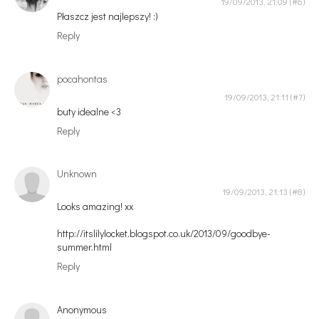
19/09/2013, 21:09
Płaszcz jest najlepszy! :)
Reply
pocahontas
19/09/2013, 21:11
buty idealne <3
Reply
Unknown
19/09/2013, 21:13
Looks amazing! xx
http://itslilylocket.blogspot.co.uk/2013/09/goodbye-
summer.html
Reply
Anonymous