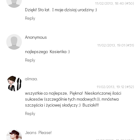
11/02/2013, 18:40
Dzięki! Sto lat. I moje dzisiaj urodziny :)
Reply
Anonymous
11/02/2013, 19:01
najlepszego Kasieńka :)
Reply
almaa.
11/02/2013, 19:12
wszystkie co najlepsze, Piękna! Nieskończonej ilości
sukcesów (szczególnie tych modowych:)), mnóstwa
szczęścia i życiowej słodyczy ;) Buziaki!!!
Reply
Jeans Please!