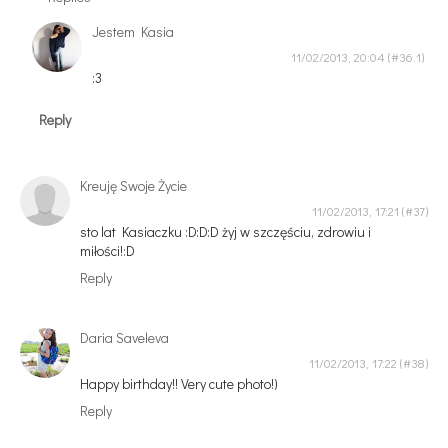
Jestem Kasia
11/02/2013, 20:04
:3
Reply
Kreuję Swoje Życie
11/02/2013, 17:21
sto lat Kasiaczku :D:D:D żyj w szczęściu, zdrowiu i
miłości!:D
Reply
Daria Saveleva
11/02/2013, 17:22
Happy birthday!! Very cute photo!)
Reply