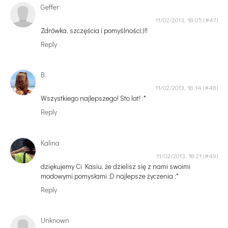
Geffer
11/02/2013, 18:05
Zdrówka, szczęścia i pomyślności;)!!
Reply
B.
11/02/2013, 18:14
Wszystkiego najlepszego! Sto lat! :*
Reply
Kalina
11/02/2013, 18:21
dziękujemy Ci Kasiu, że dzielisz się z nami swoimi
modowymi pomysłami ;D najlepsze życzenia ;*
Reply
Unknown