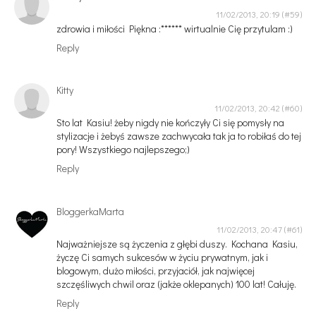
11/02/2013, 20:19
zdrowia i miłości Piękna :****** wirtualnie Cię przytulam :)
Reply
Kitty
11/02/2013, 20:42
Sto lat Kasiu! żeby nigdy nie kończyły Ci się pomysły na
stylizacje i żebyś zawsze zachwycała tak ja to robiłaś do tej
pory! Wszystkiego najlepszego;)
Reply
BloggerkaMarta
11/02/2013, 20:47
Najważniejsze są życzenia z głębi duszy. Kochana Kasiu,
życzę Ci samych sukcesów w życiu prywatnym, jak i
blogowym, dużo miłości, przyjaciół, jak najwięcej
szczęśliwych chwil oraz (jakże oklepanych) 100 lat! Całuję.
Reply