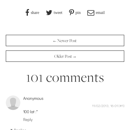
share
tweet
pin
email
← Newer Post
Older Post →
101 comments
Anonymous
11/02/2013, 16:01
100 lat :*
Reply