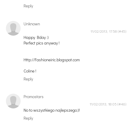
Reply
Unknown
11/02/2013, 17:58
Happy Bday :)
Perfect pics anyway !
Http://Fashioneiric.blogspot.com
Coline !
Reply
Promostars
11/02/2013, 18:05
No to wszystkiego najlepszego;)!
Reply