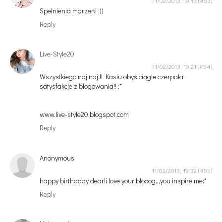
11/02/2013, 19:13
Spełnienia marzeń! :))
Reply
Live-Style20
11/02/2013, 19:21
Wszystkiego naj naj !! Kasiu obyś ciągle czerpała
satysfakcje z blogowania!! ;*
www.live-style20.blogspot.com
Reply
Anonymous
11/02/2013, 19:32
happy birthaday dear!i love your blooog,,,you inspire me:*
Reply