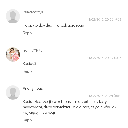
7sevendays
11/02/2013, 20:56
Happy b-day dear!!! u look gorgeous
Reply
from CYRYL
11/02/2013, 20:57
Kasia<3
Reply
Anonymous
11/02/2013, 21:24
Kasiu! Realizacji swoich pasji i marzeń(nie tylko tych
modowych), dużo optymizmu, a dla nas, czytelników, jak
najwięcej inspiracji! :)
Reply