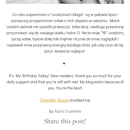
Co roku zapominam o "urodzinach bloga", są w połowie lipca i
zazwyczaj przypominam sobie o nich dopiero w sierpniu. Moich
urodzin jednak nie sposób przeoczyć, latka lecą, niedługo przestanę
przyznawać się do swojego wieku, haha :D Na te moje "18" urodziny
życzę sobie, byście dalej tak chętnie i licznie do mnie zaglądali i
napawali mnie pozytywną energią każdego dnia, jak cały czas do tej
pory! Jesteście najlepsi!
♥
It's My Birthday Today! Dear readers, thank you so much for your
daily support and that you're still with me!
My blog exists because of
you.
You're the best!
Charlotte Rouge
studded top
by
Kasia Szymków
Share this post!