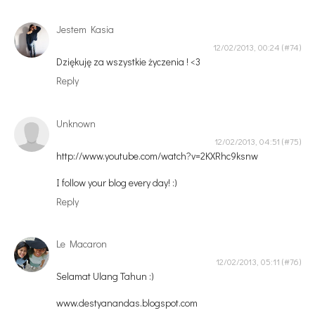
Jestem Kasia
12/02/2013, 00:24
Dziękuję za wszystkie życzenia ! <3
Reply
Unknown
12/02/2013, 04:51
http://www.youtube.com/watch?v=2KXRhc9ksnw
I follow your blog every day! :)
Reply
Le Macaron
12/02/2013, 05:11
Selamat Ulang Tahun :)
www.destyanandas.blogspot.com